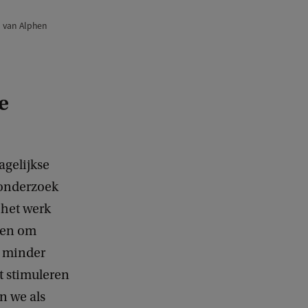
 van Alphen
e
gelijkse
n onderzoek
 het werk
gen om
n minder
et stimuleren
n we als