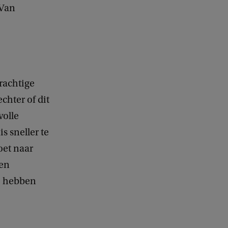
 Van
rachtige
chter of dit
volle
s sneller te
oet naar
ten
e hebben