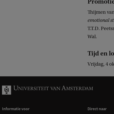
Promoti
Thijmen va
emotional st
T.T.D. Peets
Wal.
Tijd en l
Vrijdag, 4 o
Informatie voor
Direct naar