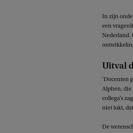
In zijn ond
een vragenli
Nederland. 
ontwikkelin
Uitval 
‘Docenten ge
Alphen, die 
collega’s za
niet lukt, da
De wetenscha