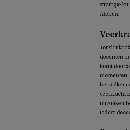
strategie ku
Alphen.
Veerkr
Tot slot ke
docenten erv
komt doordat
momenten, of
herstellen 
veerkracht 
uitzoeken h
iedere docen