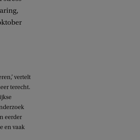
aring,
oktober
ren,’ vertelt
eer terecht.
ijkse
onderzoek
n eerder
he en vaak