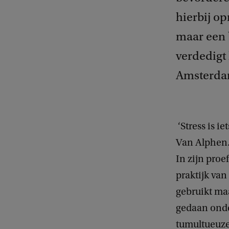
hierbij op
maar een b
verdedigt 
Amsterda
‘Stress is ie
Van Alphen. 
In zijn proe
praktijk va
gebruikt ma
gedaan onde
tumultueuze