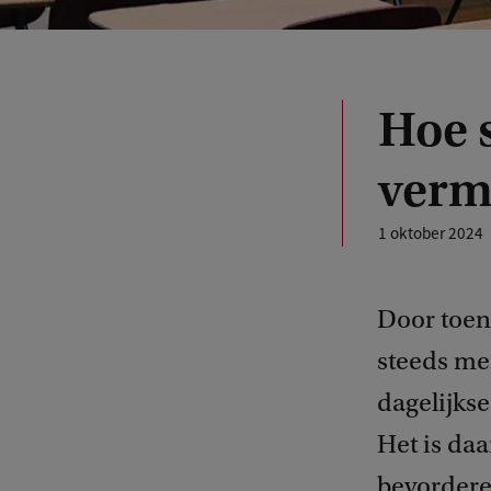
Hoe 
verm
1 oktober 2024
Door toen
steeds me
dagelijkse
Het is da
bevordere