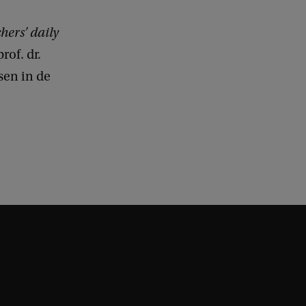
hers’ daily
rof. dr.
sen in de