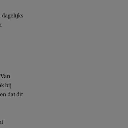
 dagelijks
n
t Van
k bij
en dat dit
of