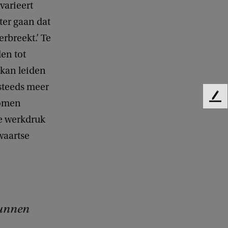
varieert
ter gaan dat
erbreekt.’ Te
den tot
 kan leiden
steeds meer
F
komen
e
ge werkdruk
e
d
waartse
b
a
c
k
kunnen