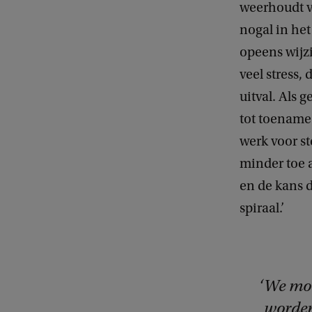
weerhoudt va
nogal in het
opeens wijzi
veel stress,
uitval. Als 
tot toename
werk voor s
minder toe 
en de kans d
spiraal.’
We moe
worden