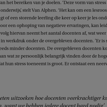
n het bereiken van je doelen. ‘Deze vorm van stress 
 onderwijs’, stelt Van Alphen. ‘Het kan om een lesroos
gt of een storende leerling die keer op keer je les ond
 door een ophoping van negatieve ervaringen, kan lei
gevolg hiervan neemt het aantal docenten af, wat weer
 in werkdruk onder de overgebleven docenten. ’Er is 
teeds minder docenten. De overgebleven docenten 
aan wat ze persoonlijk belangrijk vinden door de ho
at hun stress toeneemt is groot. Er ontstaat een neer
ten uitzoeken hoe docenten veerkrachtiger 
, want we hebben iedere docent hard nodig