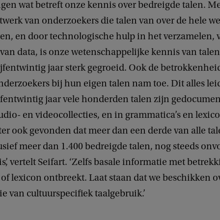
gen wat betreft onze kennis over bedreigde talen. M
twerk van onderzoekers die talen van over de hele we
n, en door technologische hulp in het verzamelen,
van data, is onze wetenschappelijke kennis van talen
jfentwintig jaar sterk gegroeid. Ook de betrokkenhei
erzoekers bij hun eigen talen nam toe. Dit alles lei
ijfentwintig jaar vele honderden talen zijn gedocume
io- en videocollecties, en in grammatica’s en lexic
er ook gevonden dat meer dan een derde van alle tal
lusief meer dan 1.400 bedreigde talen, nog steeds on
s’, vertelt Seifart. ‘Zelfs basale informatie met betrek
of lexicon ontbreekt. Laat staan dat we beschikken 
 van cultuurspecifiek taalgebruik.’