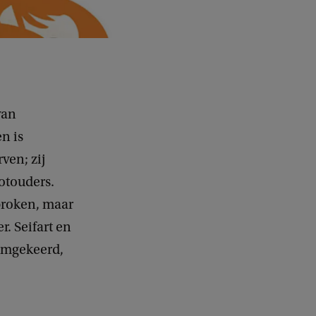
van
n is
ven; zij
otouders.
proken, maar
r. Seifart en
 omgekeerd,