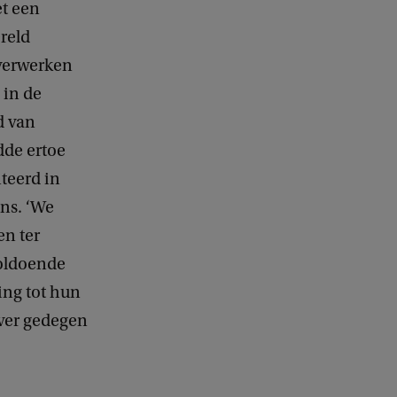
et een
reld
 verwerken
 in de
d van
dde ertoe
nteerd in
ons. ‘We
en ter
voldoende
king tot hun
over gedegen