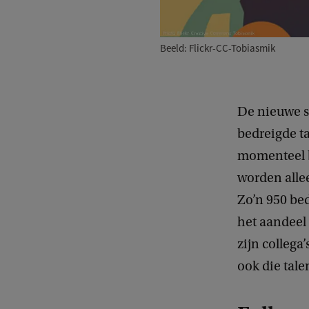
Beeld: Flickr-CC-Tobiasmik
De nieuwe st
bedreigde ta
momenteel be
worden alle
Zo’n 950 be
het aandeel 
zijn colleg
ook die tale