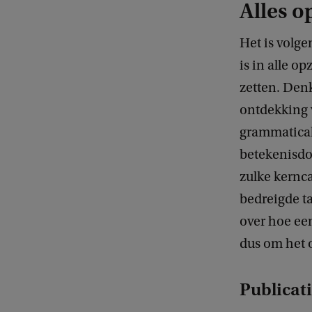
Alles o
Het is volge
is in alle op
zetten. Denk
ontdekking 
grammatical
betekenisdo
zulke kernca
bedreigde ta
over hoe een
dus om het o
Publicat