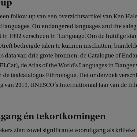
-up
 een follow-up van een overzichtsartikel van Ken Hale
 languages. On endangered languages and the safeg
at in 1992 verscheen in ‘Language’. Om de huidige sta
etreft bedreigde talen te kunnen inschatten, bundeld
s data van drie grote bronnen: de Catalogue of End
ELCat), de Atlas of the World's Languages in Danger
de taalcatalogus Ethnologue. Het onderzoek verschi
g van 2019, UNESCO’s Internationaal Jaar van de I
tgang én tekortkomingen
ers zien zowel significante vooruitgang als kritieke