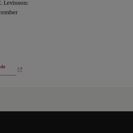
. Levinson:
cember
 de