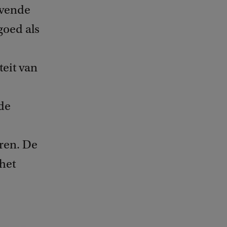
evende
goed als
teit van
de
eren. De
het