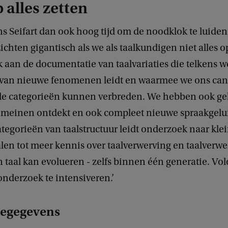
p alles zetten
ns Seifart dan ook hoog tijd om de noodklok te luiden.
zichten gigantisch als we als taalkundigen niet alles op
 aan de documentatie van taalvariaties die telkens we
van nieuwe fenomenen leidt en waarmee we ons ca
e categorieën kunnen verbreden. We hebben ook ge
meinen ontdekt en ook compleet nieuwe spraakgelu
tegorieën van taalstructuur leidt onderzoek naar kle
len tot meer kennis over taalverwerving en taalverwe
 taal kan evolueren - zelfs binnen één generatie. Vo
nderzoek te intensiveren.’
iegegevens