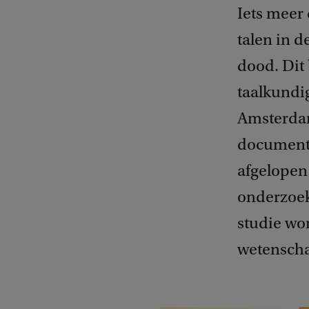
Iets meer 
talen in d
dood. Dit 
taalkundig
Amsterdam
documente
afgelopen 
onderzoek
studie wo
wetenschap