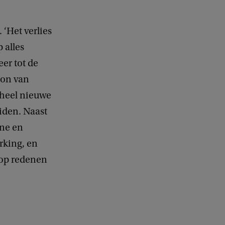
 ‘Het verlies
 alles
er tot de
non van
heel nieuwe
iden. Naast
ine en
rking, en
lop redenen