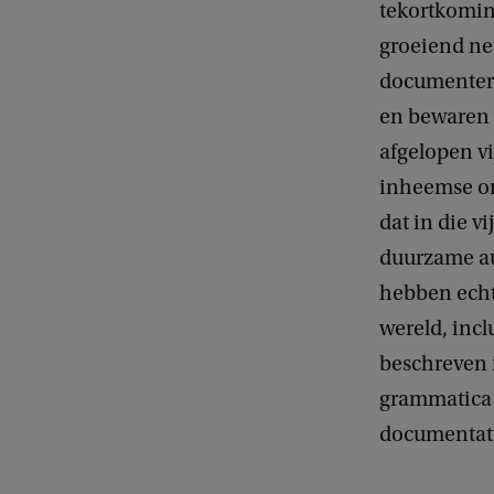
tekortkomin
groeiend ne
documentere
en bewaren 
afgelopen vi
inheemse ond
dat in die v
duurzame aud
hebben echt
wereld, inc
beschreven i
grammatica 
documentatie