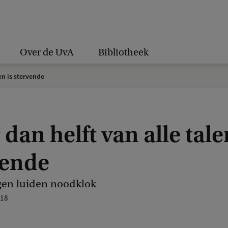
Over de UvA
Bibliotheek
en is stervende
dan helft van alle tale
vende
gen luiden noodklok
018