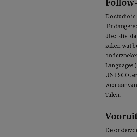
Follow
De studie is
‘Endangered
diversity, d
zaken wat b
onderzoeker
Languages (
UNESCO, en 
voor aanvan
Talen.
Voorui
De onderzoek