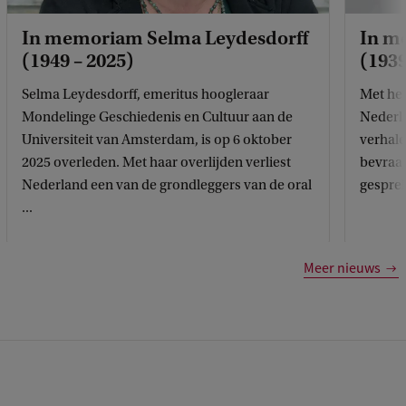
In memoriam Selma Leydesdorff
In m
(1949 – 2025)
(193
Selma Leydesdorff, emeritus hoogleraar
Met het
Mondelinge Geschiedenis en Cultuur aan de
Nederla
Universiteit van Amsterdam, is op 6 oktober
verhale
2025 overleden. Met haar overlijden verliest
bevraag
Nederland een van de grondleggers van de oral
gesprek
...
Meer nieuws