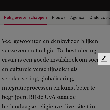
Religiewetenschappen
Nieuws
Agenda
Onderzoek
Veel gewoonten en denkwijzen blijken
verweven met religie. De bestudering
ervan is een goede invalshoek om sociale
F
e
en culturele verschijnselen als
e
secularisering, globalisering,
d
b
integratieprocessen en kunst beter te
a
c
begrijpen. Bij de UvA staat de
k
hedendaagse religieuze diversiteit in