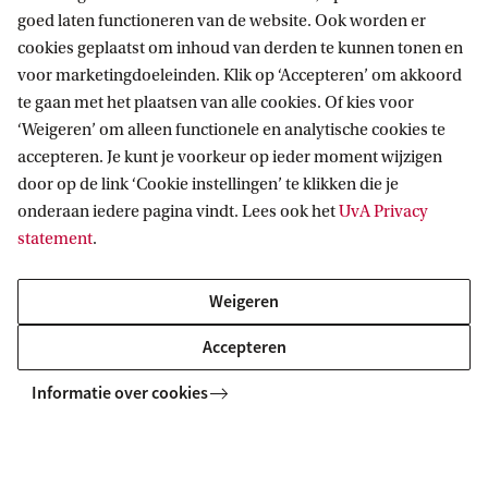
goed laten functioneren van de website. Ook worden er
cookies geplaatst om inhoud van derden te kunnen tonen en
voor marketingdoeleinden. Klik op ‘Accepteren’ om akkoord
te gaan met het plaatsen van alle cookies. Of kies voor
Religiewetenschap
‘Weigeren’ om alleen functionele en analytische cookies te
accepteren. Je kunt je voorkeur op ieder moment wijzigen
door op de link ‘Cookie instellingen’ te klikken die je
onderaan iedere pagina vindt. Lees ook het
UvA Privacy
MASTER
Vergelijk
statement
.
Weigeren
Accepteren
Informatie over cookies
Spirituality and Religion (Theology and
Religious Studies)