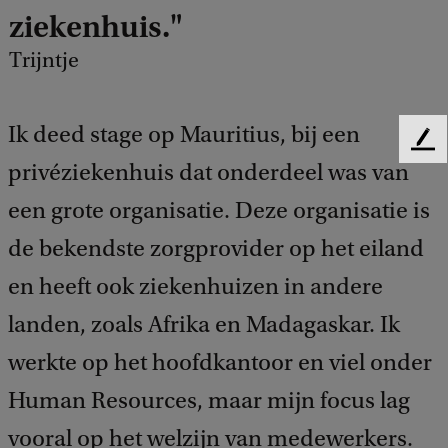
ziekenhuis."
Trijntje
Ik deed stage op Mauritius, bij een
F
privéziekenhuis dat onderdeel was van
e
e
een grote organisatie. Deze organisatie is
d
b
de bekendste zorgprovider op het eiland
a
c
en heeft ook ziekenhuizen in andere
k
landen, zoals Afrika en Madagaskar. Ik
werkte op het hoofdkantoor en viel onder
Human Resources, maar mijn focus lag
vooral op het welzijn van medewerkers.