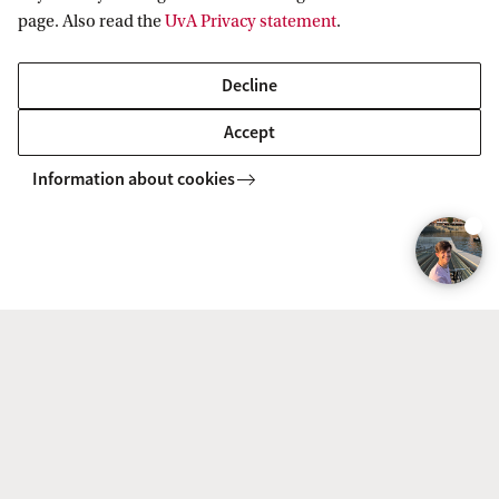
page. Also read the
UvA Privacy statement
.
Decline
Accept
Information about cookies
Echt verschil maken
Wat ik het mooiste van mijn stage vond, was dat ik
echt impact kon maken. Ik had veel vrijheid om
dingen zelf te doen. Mijn stagebegeleider gaf me
veel ruimte, wat ervoor zorgde dat ik niet alleen als
‘stagiair’ werd gezien, maar als iemand die echt
bijdroeg aan het bedrijf.
De stage heeft me ook geholpen om meer