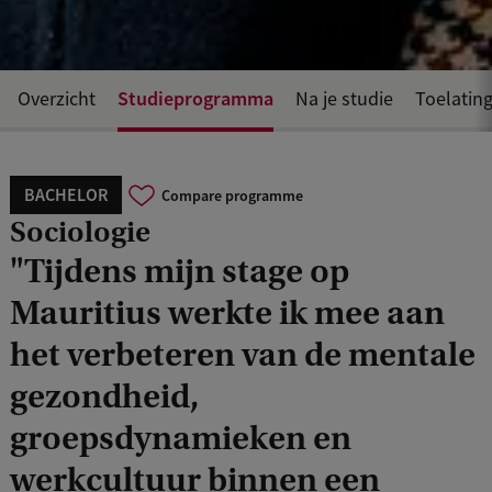
Studieprogramma
Overzicht
Na je studie
Toelating
BACHELOR
Compare programme
Sociologie
"Tijdens mijn stage op
Mauritius werkte ik mee aan
het verbeteren van de mentale
gezondheid,
groepsdynamieken en
werkcultuur binnen een