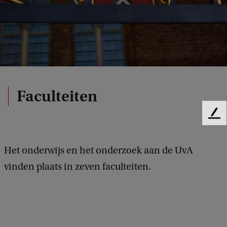
Faculteiten
F
e
e
Het onderwijs en het onderzoek aan de UvA
d
b
vinden plaats in zeven faculteiten.
a
c
k