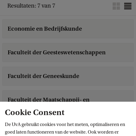
Resultaten: 7 van 7
Economie en Bedrijfskunde
Faculteit der Geesteswetenschappen
Faculteit der Geneeskunde
Faculteit der Maatschappij- en
Gedragswetenschappen
Cookie Consent
De UvA gebruikt cookies voor het meten, optimaliseren en
Faculteit der Natuurwetenschappen,
goed laten functioneren van de website. Ook worden er