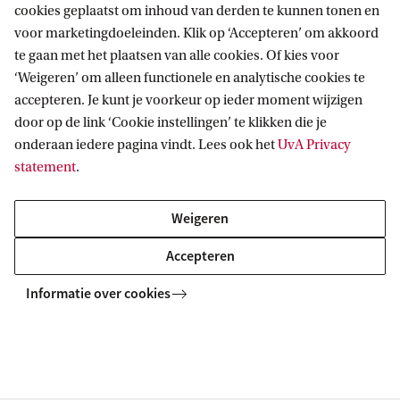
cookies geplaatst om inhoud van derden te kunnen tonen en
Wiskunde en Informatica
voor marketingdoeleinden. Klik op ‘Accepteren’ om akkoord
te gaan met het plaatsen van alle cookies. Of kies voor
‘Weigeren’ om alleen functionele en analytische cookies te
Faculteit der Rechtsgeleerdheid
accepteren. Je kunt je voorkeur op ieder moment wijzigen
door op de link ‘Cookie instellingen’ te klikken die je
onderaan iedere pagina vindt. Lees ook het
UvA Privacy
Faculteit der Tandheelkunde
statement
.
Weigeren
Accepteren
Informatie over cookies
Home
Organisatie
Faculteiten