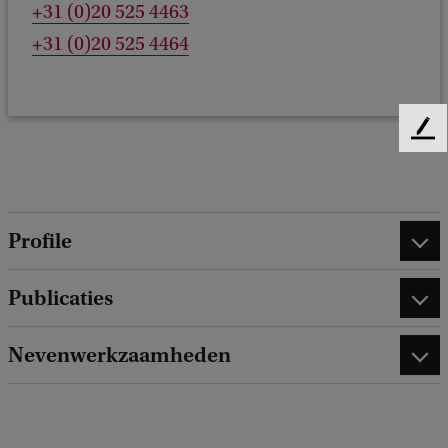
+31 (0)20 525 4463
+31 (0)20 525 4464
F
e
e
d
b
Profile
a
c
k
Publicaties
Nevenwerkzaamheden