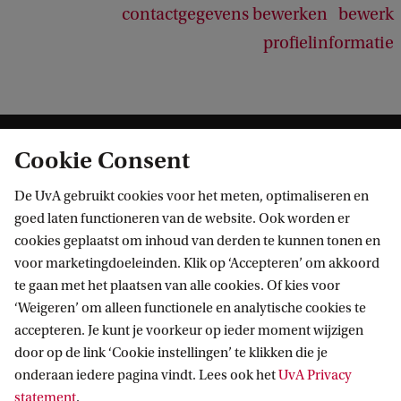
contactgegevens bewerken
bewerk
profielinformatie
Cookie Consent
De UvA gebruikt cookies voor het meten, optimaliseren en
goed laten functioneren van de website. Ook worden er
cookies geplaatst om inhoud van derden te kunnen tonen en
Informatie voor
voor marketingdoeleinden. Klik op ‘Accepteren’ om akkoord
te gaan met het plaatsen van alle cookies. Of kies voor
Bachelorstudiekiezers
Direct naar
‘Weigeren’ om alleen functionele en analytische cookies te
Masterstudiekiezers
accepteren. Je kunt je voorkeur op ieder moment wijzigen
UvA-studenten
Webmail
door op de link ‘Cookie instellingen’ te klikken die je
Contact
Medewerkers
onderaan iedere pagina vindt. Lees ook het
UvA Privacy
Bibliotheek
statement
.