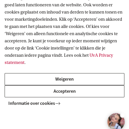
goed laten functioneren van de website. Ook worden er
cookies geplaatst om inhoud van derden te kunnen tonen en
'Het eerste jaar legt de basis voor
voor marketingdoeleinden. Klik op ‘Accepteren’ om akkoord
C
te gaan met het plaatsen van alle cookies. Of kies voor
alle jaren erna. Het is heel breed
o
‘Weigeren’ om alleen functionele en analytische cookies te
en je maakt kennis met bijna alle
p
accepteren. Je kunt je voorkeur op ieder moment wijzigen
kanten van AI, wat ik super
door op de link ‘Cookie instellingen’ te klikken die je
y
interessant vond.'
onderaan iedere pagina vindt. Lees ook het
UvA Privacy
r
statement
.
Studente Artificial Intelligence, Renée Hagemans
i
Lees het verhaal van Renée en andere
g
Weigeren
studenten
h
Accepteren
t
Informatie over cookies
:
D
Mogelijkheden tijdens je studie
o