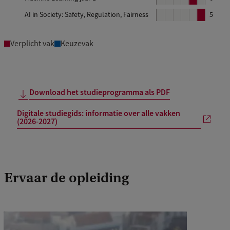
o
4
l
AI in Society: Safety, Regulation, Fairness
B
5
k
o
4
5
6
l
k
o
5
Verplicht vak
Keuzevak
k
5
6
Download het studieprogramma als PDF
Digitale studiegids: informatie over alle vakken
(2026-2027)
Ervaar de opleiding