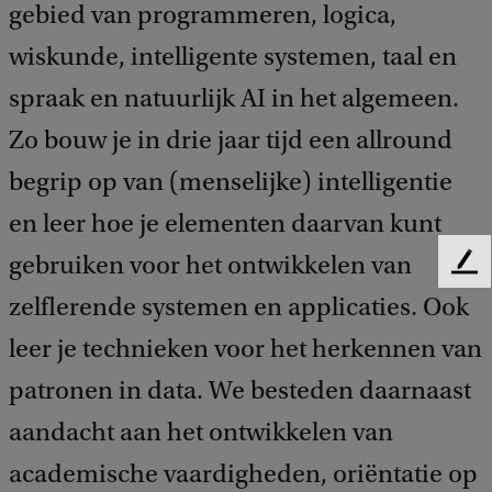
gebied van programmeren, logica,
wiskunde, intelligente systemen, taal en
spraak en natuurlijk AI in het algemeen.
Zo bouw je in drie jaar tijd een allround
begrip op van (menselijke) intelligentie
en leer hoe je elementen daarvan kunt
gebruiken voor het ontwikkelen van
F
e
zelflerende systemen en applicaties. Ook
e
leer je technieken voor het herkennen van
d
b
patronen in data. We besteden daarnaast
a
c
aandacht aan het ontwikkelen van
k
academische vaardigheden, oriëntatie op