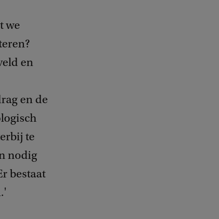
t we
teren?
veld en
rag en de
logisch
rbij te
n nodig
Er bestaat
.'