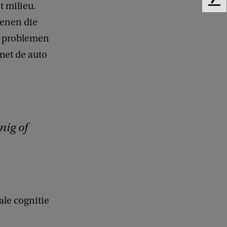
t milieu.
F
e
senen die
e
e problemen
d
b
met de auto
a
c
k
nig of
ale cognitie