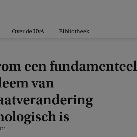
Over de UvA
Bibliotheek
om een fundamenteel
leem van
aatverandering
ologisch is
021