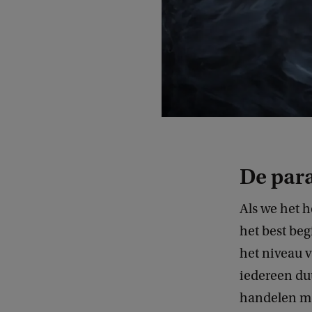
De par
Als we het 
het best be
het niveau v
iedereen du
handelen me