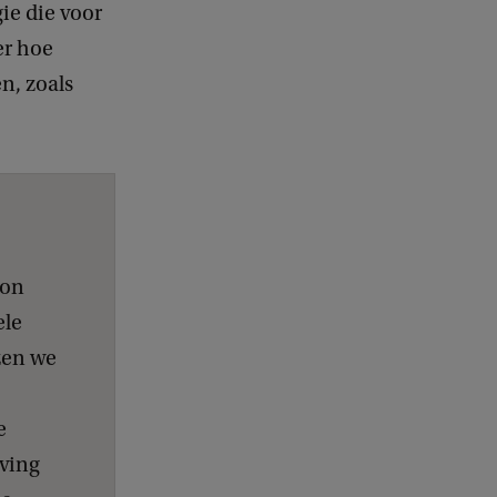
ie die voor
er hoe
en, zoals
ron
ele
zen we
e
eving