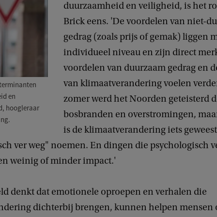
duurzaamheid en veiligheid, is het r
Brick eens. 'De voordelen van niet-
gedrag (zoals prijs of gemak) liggen 
individueel niveau en zijn direct mer
voordelen van duurzaam gedrag en d
van klimaatverandering voelen verde
eterminanten
eid en
zomer werd het Noorden geteisterd 
d, hoogleraar
bosbranden en overstromingen, maar
ing.
is de klimaatverandering iets gewees
sch ver weg" noemen. En dingen die psychologisch v
en weinig of minder impact.'
ld denkt dat emotionele oproepen en verhalen die
ndering dichterbij brengen, kunnen helpen mensen o