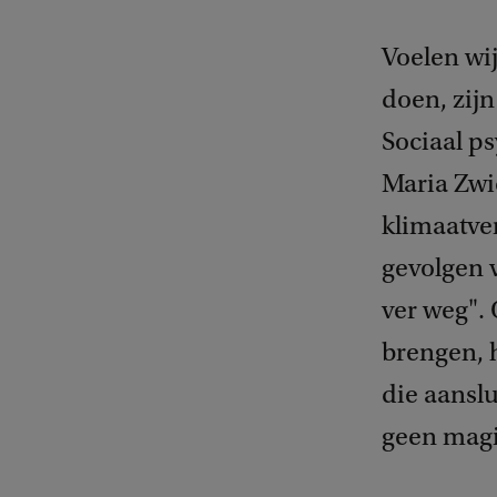
Voelen wi
doen, zij
Sociaal p
Maria Zwi
klimaatve
gevolgen 
ver weg".
brengen, 
die aanslu
geen magi