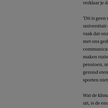
verklaar je d
'Dit is geen
universitair
vaak dat on
met ons gedr
communicati
maken ruzie
pensioen, m
gezond eten
sporten niet
Wat de klim
uit, is de e