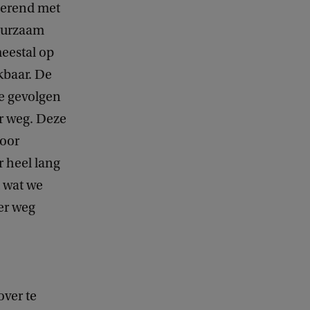
oerend met
duurzaam
meestal op
kbaar. De
e gevolgen
r weg. Deze
door
 heel lang
t wat we
er weg
ver te