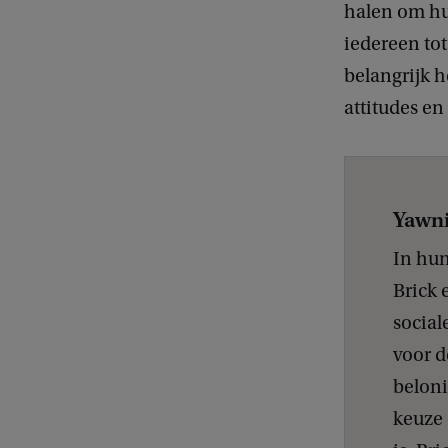
halen om hun
iedereen tot
belangrijk h
attitudes en
Yawni
In hun
Brick 
social
voor d
beloni
keuze 