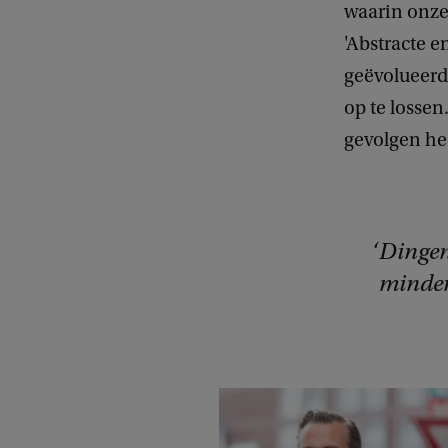
waarin onze
'Abstracte e
geëvolueerd
op te lossen
gevolgen hee
Dingen
minder