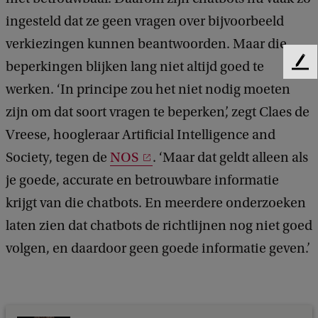
ingesteld dat ze geen vragen over bijvoorbeeld
verkiezingen kunnen beantwoorden. Maar die
beperkingen blijken lang niet altijd goed te
F
e
werken. ‘In principe zou het niet nodig moeten
e
zijn om dat soort vragen te beperken’, zegt Claes de
d
b
Vreese, hoogleraar Artificial Intelligence and
a
Society, tegen de
NOS
. ‘Maar dat geldt alleen als
c
k
je goede, accurate en betrouwbare informatie
krijgt van die chatbots. En meerdere onderzoeken
laten zien dat chatbots de richtlijnen nog niet goed
volgen, en daardoor geen goede informatie geven.’