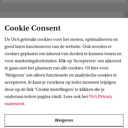
ulteit der Rechtsgeleerdheid
Nieuws
Onze mensen over … chatbots
Cookie Consent
De UvA gebruikt cookies voor het meten, optimaliseren en
goed laten functioneren van de website. Ook worden er
cookies geplaatst om inhoud van derden te kunnen tonen en
voor marketingdoeleinden. Klik op ‘Accepteren’ om akkoord
te gaan met het plaatsen van alle cookies. Of kies voor
‘Weigeren’ om alleen functionele en analytische cookies te
Informatie voor
accepteren. Je kunt je voorkeur op ieder moment wijzigen
door op de link ‘Cookie instellingen’ te klikken die je
Bachelorstudiekiezers
Direct naar
onderaan iedere pagina vindt. Lees ook het
UvA Privacy
Masterstudiekiezers
statement
.
UvA-studenten
Webmail
Contact
Medewerkers
Bibliotheek
Weigeren
Journalisten
Vacatures