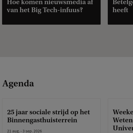
Hoe komen nieuwsmedia af
Betelg
van het Big Tech-infuus?
heeft
Agenda
25 jaar sociale strijd op het
Weeke
Binnengasthuisterrein
Wetens
Univer
21 aug. - 3 sep. 2026