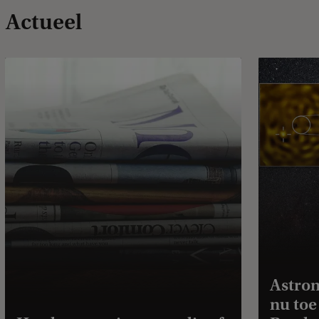
Actueel
Astron
nu toe