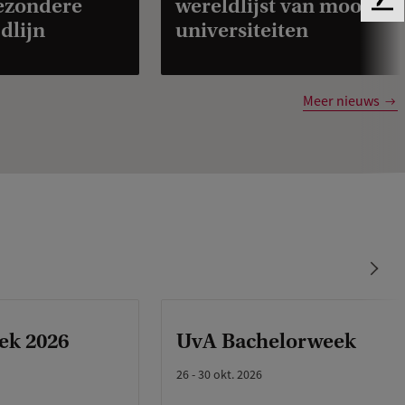
ezondere
wereldlijst van mooiste
F
dlijn
universiteiten
e
e
d
b
Meer nieuws
a
c
k
ek 2026
UvA Bachelorweek
26 - 30 okt. 2026