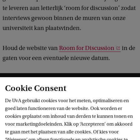
te leveren aan letterlijk ‘room for discussion’ zodat
interviews gewoon binnen de muren van onze
universiteit kan plaatsvinden.
Houd de website van
Room for Discussion
in de
gaten voor een eventuele nieuwe datum.
Cookie Consent
De UvA gebruikt cookies voor het meten, optimaliseren en
goed laten functioneren van de website. Ook worden er
cookies geplaatst om inhoud van derden te kunnen tonen en
Informatie voor
voor marketingdoeleinden. Klik op ‘Accepteren’ om akkoord
te gaan met het plaatsen van alle cookies. Of kies voor
Bachelorstudiekiezers
‘Weigeren’ om alleen functionele en analytische cookies te