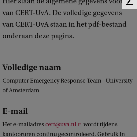
Hier staan de algemene gegevens voor
F
e
van CERT-UvA. De volledige gegevens
e
van CERT-UvA staan in het pdf-bestand
d
b
onderaan deze pagina.
a
c
k
Volledige naam
Computer Emergency Response Team - University
of Amsterdam
E-mail
Het e-mailadres
cert@uva.nl
wordt tijdens
kantooruren continu gecontroleerd. Gebruik in