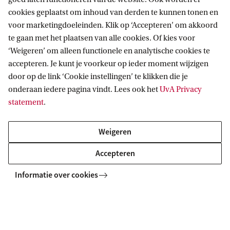
cookies geplaatst om inhoud van derden te kunnen tonen en
CERT-UvA gebruikt PGP voor beveiligde
voor marketingdoeleinden. Klik op ‘Accepteren’ om akkoord
communicatie. Vertrouwelijke informatie kan
te gaan met het plaatsen van alle cookies. Of kies voor
versleuteld worden door gebruik te maken van de
‘Weigeren’ om alleen functionele en analytische cookies te
accepteren. Je kunt je voorkeur op ieder moment wijzigen
publieke CERT-UvA PGP sleutel. De PGP sleutel
door op de link ‘Cookie instellingen’ te klikken die je
kan ook worden gebruikt om de digitale
onderaan iedere pagina vindt. Lees ook het
UvA Privacy
handtekening van CERT-UvA te controleren.
statement
.
Weigeren
Sleutel
CERT-UvA Master Key
CERT-UvA (2
Accepteren
ID
0x04B88AC4C63D248A
0x401716B9
Informatie over cookies
Fingerprint
46F7 F18A 0CEC E801
7A2D 0215 B
B1C3 6D77 04B8 8AC4