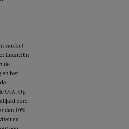
en van het
er financiën
n de
g en het
 de
de UvA. Op
iljard euro.
er dan 10%
iteit en
kent een