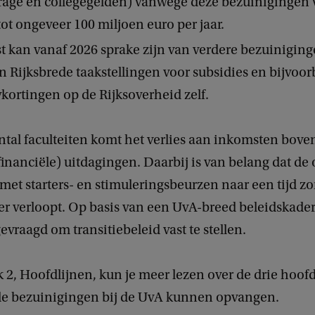
drage en collegegelden) vanwege deze bezuinigingen 
ot ongeveer 100 miljoen euro per jaar.
 kan vanaf 2026 sprake zijn van verdere bezuiniging
n Rijksbrede taakstellingen voor subsidies en bijvoor
ykortingen op de Rijksoverheid zelf.
tal faculteiten komt het verlies aan inkomsten bove
inanciële) uitdagingen. Daarbij is van belang dat de
 met starters- en stimuleringsbeurzen naar een tijd z
r verloopt. Op basis van een UvA-breed beleidskader
gevraagd om transitiebeleid vast te stellen.
 2, Hoofdlijnen, kun je meer lezen over de drie hoof
e bezuinigingen bij de UvA kunnen opvangen.