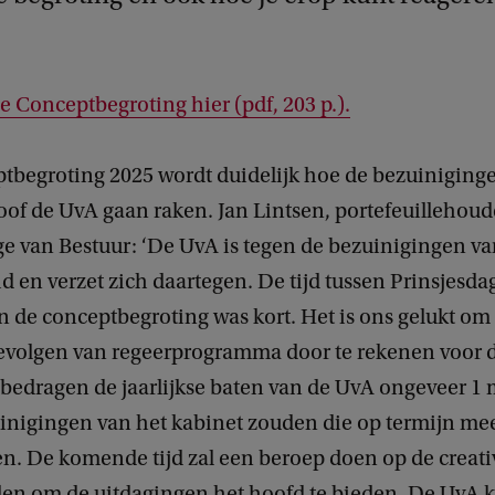
 Conceptbegroting hier (pdf, 203 p.).
ptbegroting 2025 wordt duidelijk hoe de bezuiniging
oof de UvA gaan raken. Jan Lintsen, portefeuillehoud
ge van Bestuur: ‘De UvA is tegen de bezuinigingen va
d en verzet zich daartegen. De tijd tussen Prinsjesda
n de conceptbegroting was kort. Het is ons gelukt om
gevolgen van regeerprogramma door te rekenen voor 
bedragen de jaarlijkse baten van de UvA ongeveer 1 m
inigingen van het kabinet zouden die op termijn me
n. De komende tijd zal een beroep doen op de creativ
elen om de uitdagingen het hoofd te bieden. De UvA 