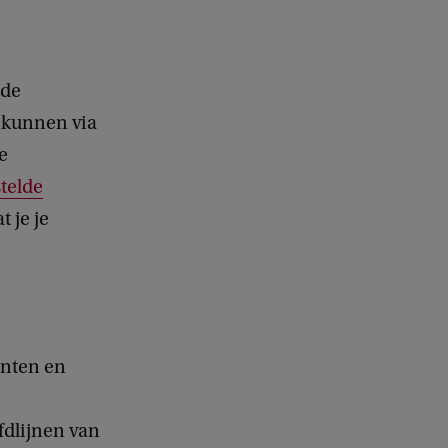
 de
 kunnen via
e
telde
 je je
enten en
dlijnen van