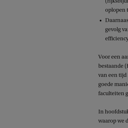
(rijksbij
oplopen t
Daarnaast
gevolg va
efficienc
Voor een aan
bestaande (f
van een tijd
goede manie
faculteiten 
In hoofdstuk
waarop we d