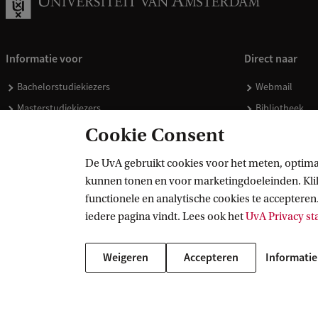
Informatie voor
Direct naar
Bachelorstudiekiezers
Webmail
Masterstudiekiezers
Bibliotheek
UvA-studenten
Vacatures
Cookie Consent
Medewerkers
Huisstijl
De UvA gebruikt cookies voor het meten, optima
Journalisten
Doneren
kunnen tonen en voor marketingdoeleinden. Klik 
Alumni
Merchandise 
functionele en analytische cookies te accepteren.
Schooldecanen en vakdocenten
iedere pagina vindt. Lees ook het
UvA Privacy s
Werkgevers
Weigeren
Accepteren
Informatie
Externen