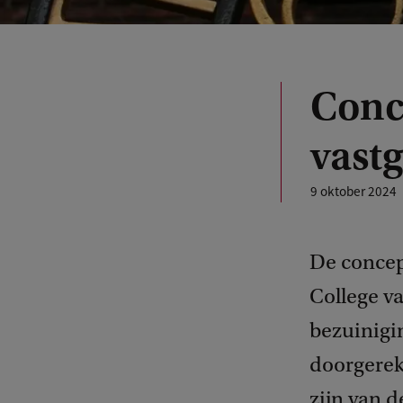
Conc
vastg
9 oktober 2024
De concep
College v
bezuinigi
doorgerek
zijn van d