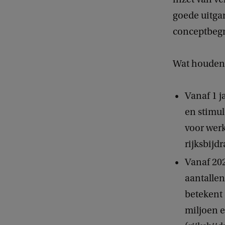
goede uitgan
conceptbegro
Wat houden 
Vanaf 1 j
en stimu
voor werk
rijksbijd
Vanaf 202
aantallen
betekent 
miljoen e