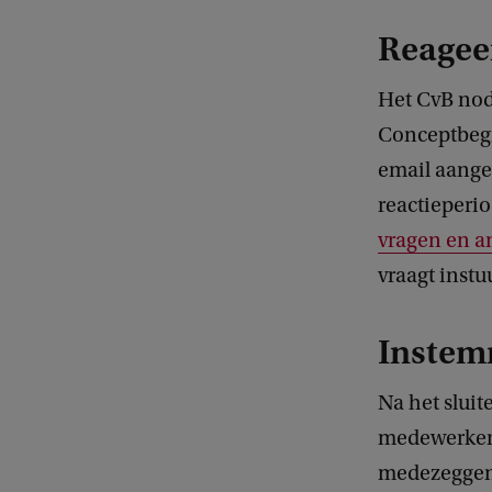
Reagee
Het CvB nod
Conceptbegr
email aange
reactieperio
vragen en 
vraagt instuu
Instem
Na het sluit
medewerkers
medezeggens