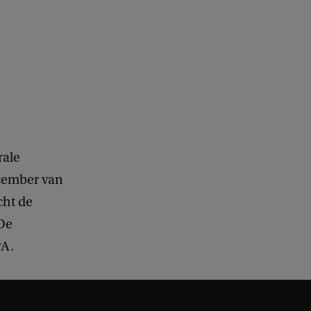
rale
ecember van
cht de
 De
vA.