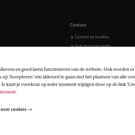
Contact
Contact en locaties
UvA op social media
liseren en goed laten functioneren van de website. Ook worden er
op ‘Accepteren’ om akkoord te gaan met het plaatsen van alle cook
kopen
 Je kunt je voorkeur op ieder moment wijzigen door op de link ‘Cook
tatement
.
 over cookies