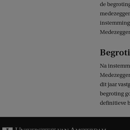
de begroting
medezeggens
instemmings
Medezeggens
Begroti
Na instemmi
Medezeggens
dit jaar vas
begroting g
definitieve 