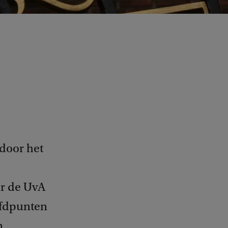
 door het
or de UvA
ofdpunten
n.