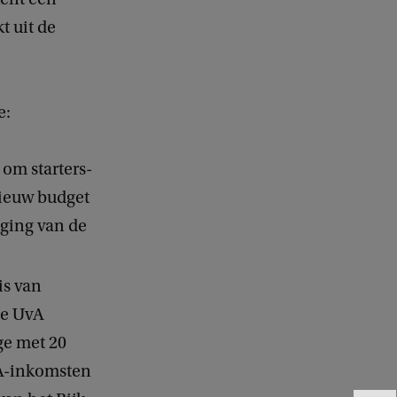
t uit de
e:
 om starters-
nieuw budget
aging van de
is van
de UvA
ge met 20
vA-inkomsten