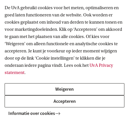
De UvA gebruikt cookies voor het meten, optimaliseren en
Plinkr
goed laten functioneren van de website. Ook worden er
cookies geplaatst om inhoud van derden te kunnen tonen en
Plinkr is een sociale onderneming die innovatieve
voor marketingdoeleinden. Klik op ‘Accepteren’ om akkoord
oplossingen ontwikkelt voor de financiële
te gaan met het plaatsen van alle cookies. Of kies voor
hulpverlening die inmiddels in ruim vijftig
‘Weigeren’ om alleen functionele en analytische cookies te
accepteren. Je kunt je voorkeur op ieder moment wijzigen
Nederlandse gemeenten zijn ingezet, waaronder
door op de link ‘Cookie instellingen’ te klikken die je
in Amsterdam en Rotterdam. Plinkr ontvangt de
onderaan iedere pagina vindt. Lees ook het
UvA Privacy
innovatieprijs vanwege de impact van de
statement
.
combinatie van twee unieke digitale oplossingen
Weigeren
die het bedrijf introduceerde. De eerste oplossing,
Plinkr Platform, ondersteunt gemeenten en hun
Accepteren
vele partners om het netwerk van organisaties die
Informatie over cookies
actief zijn in de financiële hulpverlening, te
stroomlijnen. Volberda: ‘Dat is echt hard nodig,