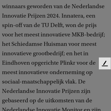
winnaars geworden van de Nederlandse
Innovatie Prijzen 2024. Innatera, een
spin-off van de TU Delft, won de prijs
voor het meest innovatieve MKB-bedrijf;
het Schiedamse Huisman voor meest
innovatieve grootbedrijf; en het in
Eindhoven opgerichte Plinkr voor de
F
meest innovatieve onderneming op
e
e
sociaal-maatschappelijk vlak. De
d
b
Nederlandse Innovatie Prijzen zijn
a
c
gebaseerd op de uitkomsten van de
k
Nederlandse Innovatie Monitor en zijn