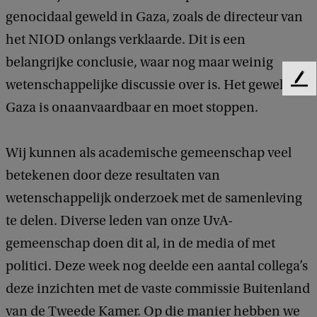
genocidaal geweld in Gaza, zoals de directeur van
het NIOD onlangs verklaarde. Dit is een
belangrijke conclusie, waar nog maar weinig
wetenschappelijke discussie over is. Het geweld in
F
e
Gaza is onaanvaardbaar en moet stoppen.
e
d
b
Wij kunnen als academische gemeenschap veel
a
betekenen door deze resultaten van
c
k
wetenschappelijk onderzoek met de samenleving
te delen. Diverse leden van onze UvA-
gemeenschap doen dit al, in de media of met
politici. Deze week nog deelde een aantal collega’s
deze inzichten met de vaste commissie Buitenland
van de Tweede Kamer. Op die manier hebben we