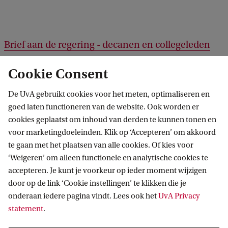
Brief aan de regering - decanen en collegeleden
doen oproep naleving internationaal recht
Cookie Consent
De UvA gebruikt cookies voor het meten, optimaliseren en
goed laten functioneren van de website. Ook worden er
cookies geplaatst om inhoud van derden te kunnen tonen en
voor marketingdoeleinden. Klik op ‘Accepteren’ om akkoord
te gaan met het plaatsen van alle cookies. Of kies voor
‘Weigeren’ om alleen functionele en analytische cookies te
Informatie voor
accepteren. Je kunt je voorkeur op ieder moment wijzigen
door op de link ‘Cookie instellingen’ te klikken die je
Bachelorstudiekiezers
Direct naar
onderaan iedere pagina vindt. Lees ook het
UvA Privacy
Masterstudiekiezers
statement
.
UvA-studenten
Webmail