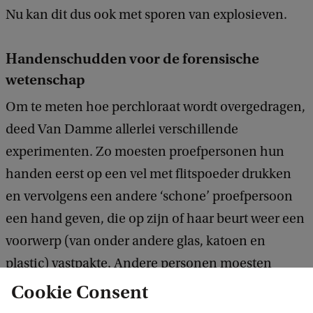
Nu kan dit dus ook met sporen van explosieven.
Handenschudden voor de forensische
wetenschap
Om te meten hoe perchloraat wordt overgedragen,
deed Van Damme allerlei verschillende
experimenten. Zo moesten proefpersonen hun
handen eerst op een vel met flitspoeder drukken
en vervolgens een andere ‘schone’ proefpersoon
een hand geven, die op zijn of haar beurt weer een
voorwerp (van onder andere glas, katoen en
plastic) vastpakte. Andere personen moesten
direct een voorwerp vastpakken, dat vervolgens
Cookie Consent
weer door anderen werd opgepakt. Van Damme: