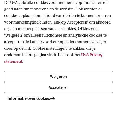
De UvA gebruikt cookies voor het meten, optimaliseren en
‘Zo kon ik bepalen hoeveel variatie er zat in
goed laten functioneren van de website. Ook worden er
overdracht tussen personen, maar ook welke
cookies geplaatst om inhoud van derden te kunnen tonen en
voor marketingdoeleinden. Klik op ‘Accepteren’ om akkoord
materialen perchloraat het beste vasthouden.’
te gaan met het plaatsen van alle cookies. Of kies voor
‘Weigeren’ om alleen functionele en analytische cookies te
Bommenfabriek
accepteren. Je kunt je voorkeur op ieder moment wijzigen
door op de link ‘Cookie instellingen’ te klikken die je
Om iets te zeggen over sporen van perchloraat in
onderaan iedere pagina vindt. Lees ook het
UvA Privacy
de omgevingen waar explosieven worden
statement
.
gemaakt, heeft Van Damme in 2024 ook een
‘bommenfabriek’ nagemaakt in de
Weigeren
onderzoeksbunker van het NFI, waar haar collega’s
Accepteren
monsters van explosieven demonteren om de
Informatie over cookies
lading te bepalen. Van Damme: ‘Als iemand een
vuurwerkexplosief maakt, doet hij eigenlijk
hetzelfde: eerst haalt hij het flitspoeder uit het