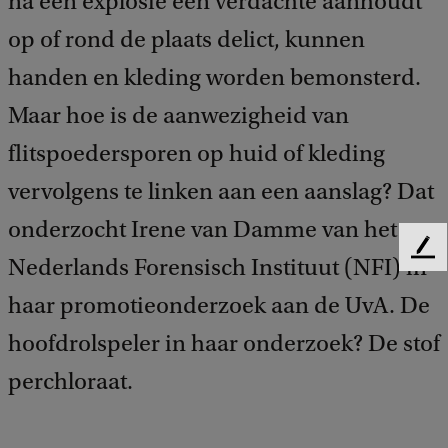
na een explosie een verdachte aanhoudt
op of rond de plaats delict, kunnen
handen en kleding worden bemonsterd.
Maar hoe is de aanwezigheid van
flitspoedersporen op huid of kleding
vervolgens te linken aan een aanslag? Dat
onderzocht Irene van Damme van het
F
Nederlands Forensisch Instituut (NFI) in
e
haar promotieonderzoek aan de UvA. De
e
d
hoofdrolspeler in haar onderzoek? De stof
b
a
perchloraat.
c
k