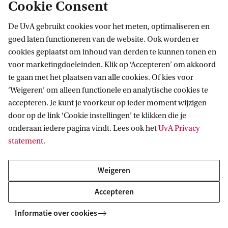
Cookie Consent
Steve McQueen
De UvA gebruikt cookies voor het meten, optimaliseren en
Steve McQueen en Bianca Stigter
goed laten functioneren van de website. Ook worden er
cookies geplaatst om inhoud van derden te kunnen tonen en
Steve McQueen is filmmaker, scenarioschrijver en
voor marketingdoeleinden. Klik op ‘Accepteren’ om akkoord
beeldend kunstenaar. Bianca Stigter is historicus,
te gaan met het plaatsen van alle cookies. Of kies voor
‘Weigeren’ om alleen functionele en analytische cookies te
journalist, schrijver en filmmaker. McQueen
accepteren. Je kunt je voorkeur op ieder moment wijzigen
maakte kunstwerken met film en installaties, die
door op de link ‘Cookie instellingen’ te klikken die je
zijn aangekocht door verschillende musea over de
onderaan iedere pagina vindt. Lees ook het
UvA Privacy
hele wereld. In 2008 schreef en regisseerde hij zijn
statement
.
eerste lange speelfilm
Hunger
en in 2013 kwam zijn
Weigeren
film
12 Years A Slave
uit, die met drie Oscars
onderscheiden werd. Stigter, die Geschiedenis
Accepteren
studeerde aan de UvA, schrijft onder meer voor
Informatie over cookies
NRC Handelsblad
. Ze was als producer verbonden