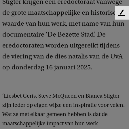
Stigter krijgen een eredoctoraat vanwege
de grote maatschappelijke en historische
F
e
waarde van hun werk, met name van hun
e
documentaire ‘De Bezette Stad’. De
d
b
eredoctoraten worden uitgereikt tijdens
a
c
de viering van de dies natalis van de UvA
k
op donderdag 16 januari 2025.
‘Liesbet Geris, Steve McQueen en Bianca Stigter
zijn ieder op eigen wijze een inspiratie voor velen.
Wat ze met elkaar gemeen hebben is dat de
maatschappelijke impact van hun werk