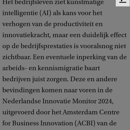
Het bedrijfsleven ziet kunstmatige
F
e
intelligentie (AI) als kans voor het
e
d
verhogen van de productiviteit en
b
innovatiekracht, maar een duidelijk effect
a
c
op de bedrijfsprestaties is vooralsnog niet
k
zichtbaar. Een eventuele inperking van de
arbeids- en kennismigratie baart
bedrijven juist zorgen. Deze en andere
bevindingen komen naar voren in de
Nederlandse Innovatie Monitor 2024,
uitgevoerd door het Amsterdam Centre
for Business Innovation (ACBI) van de