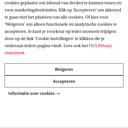
Directive
(CSRD) heeft nog geen
cookies geplaatst om inhoud van derden te kunnen tonen en
voor marketingdoeleinden. Klik op ‘Accepteren’ om akkoord
doorslaggevend effect op het aantal bedrijven
te gaan met het plaatsen van alle cookies. Of kies voor
dat systematisch over zijn duurzaamheidseisen
‘Weigeren’ om alleen functionele en analytische cookies te
rapporteert.
accepteren. Je kunt je voorkeur op ieder moment wijzigen
door op de link ‘Cookie instellingen’ te klikken die je
Er is veel draagvlak onder bedrijven voor
onderaan iedere pagina vindt. Lees ook het
UvA Privacy
klimaatbeleid waarbij de uitstoter betaalt.
statement
.
De datasystemen en technologische
infrastructuur zijn doorgaans gereed om AI toe
Weigeren
te passen, maar het ontbreekt bedrijven vaak
Accepteren
aan organisatorische en personele
Informatie over cookies
vaardigheden.
AI bevordert productiviteit en innovatie en
vereist aanzienlijke investeringen, maar de
verwachtingen over de invloed op