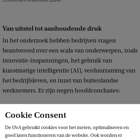
Van uitstel tot aanhoudende druk
In het onderzoek hebben bedrijven vragen
beantwoord over een scala van onderwerpen, zoals
innovatie-inspanningen, het gebruik van
kunstmatige intelligentie (AI), verduurzaming van
het bedrijfsleven, en inzet van buitenlandse
werknemers. Er zijn negen hoofdconclusies:
Het Nederlandse bedrijfsleven stelt
Cookie Consent
klimaatambities verder uit.
De UvA gebruikt cookies voor het meten, optimaliseren en
De Europese
Corporate Sustainability Reporting
goed laten functioneren van de website. Ook worden er