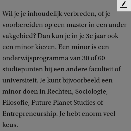
F
Wil je je inhoudelijk verbreden, of je
e
e
voorbereiden op een master in een ander
d
b
vakgebied? Dan kun je in je 3e jaar ook
a
een minor kiezen. Een minor is een
c
k
onderwijsprogramma van 30 of 60
studiepunten bij een andere faculteit of
universiteit. Je kunt bijvoorbeeld een
minor doen in Rechten, Sociologie,
Filosofie, Future Planet Studies of
Entrepreneurship. Je hebt enorm veel
keus.