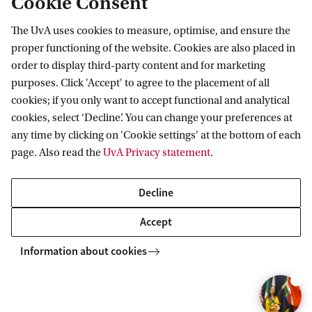
Cookie Consent
The UvA uses cookies to measure, optimise, and ensure the
proper functioning of the website. Cookies are also placed in
Business Analytics
order to display third-party content and for marketing
purposes. Click 'Accept' to agree to the placement of all
Leer hoe je complexe bedrijfskundige en
cookies; if you only want to accept functional and analytical
organisatievraagstukken kunt oplossen met technieken uit
cookies, select ‘Decline’. You can change your preferences at
AI/machine learning en informatica. Met analyse,
any time by clicking on 'Cookie settings' at the bottom of each
interpretatie en aanbevelingen help je bedrijfsresultaten
page. Also read the
UvA Privacy statement
.
verbeteren.
Decline
Accept
BACHELOR'S
Compare
Information about cookies