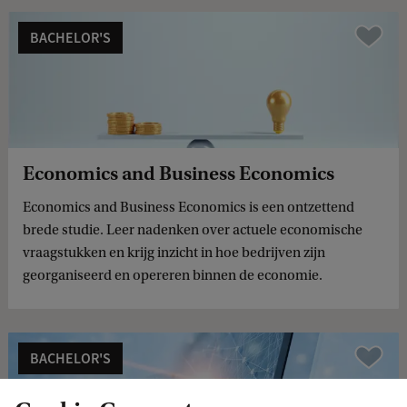
BACHELOR'S
Compare
Economics and Business Economics
Economics and Business Economics is een ontzettend
brede studie. Leer nadenken over actuele economische
vraagstukken en krijg inzicht in hoe bedrijven zijn
georganiseerd en opereren binnen de economie.
BACHELOR'S
Compare