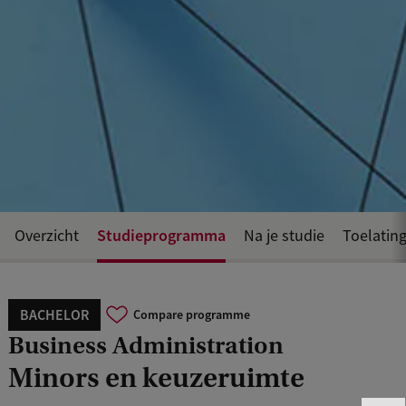
Studieprogramma
Overzicht
Na je studie
Toelating
BACHELOR
Compare programme
Business Administration
Minors en keuzeruimte