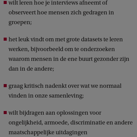
wilt leren hoe je interviews afneemt of
g
observeert hoe mensen zich gedragen in
g
groepen;
e
b
het leuk vindt om met grote datasets te leren
r
werken, bijvoorbeeld om te onderzoeken
u
waarom mensen in de ene buurt gezonder zijn
i
dan in de andere;
k
o
graag kritisch nadenkt over wat we normaal
p
vinden in onze samenleving;
w
e
wilt bijdragen aan oplossingen voor
b
ongelijkheid, armoede, discriminatie en andere
s
maatschappelijke uitdagingen