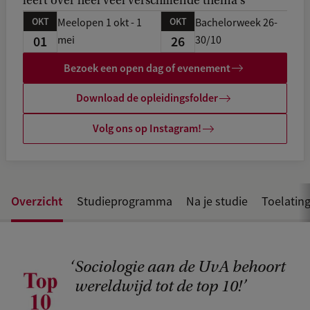
leert over heel veel verschillende thema's
c
k
OKT
OKT
Meelopen 1 okt - 1
Bachelorweek 26-
01
26
mei
30/10
Bezoek een open dag of evenement
Download de opleidingsfolder
Volg ons op Instagram!
Overzicht
Studieprogramma
Na je studie
Toelating
Sociologie aan de UvA behoort
C
wereldwijd tot de top 10!
o