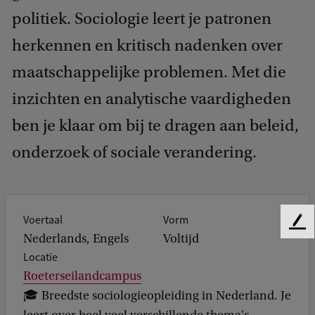
politiek. Sociologie leert je patronen
herkennen en kritisch nadenken over
maatschappelijke problemen. Met die
inzichten en analytische vaardigheden
ben je klaar om bij te dragen aan beleid,
onderzoek of sociale verandering.
Voertaal
Vorm
F
Nederlands, Engels
Voltijd
e
Locatie
e
d
Roeterseilandcampus
b
🎓 Breedste sociologieopleiding in Nederland. Je
a