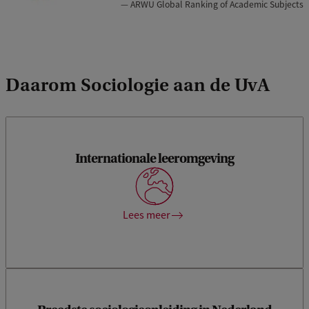
p
ARWU Global Ranking of Academic Subjects
y
r
i
Daarom Sociologie aan de UvA
g
h
t
:
Internationale leeromgeving
Leer van docenten en medestudenten van over de hele
T
wereld, die diverse achtergronden en perspectieven met
zich meebrengen.
o
Lees meer
e
s
t
e