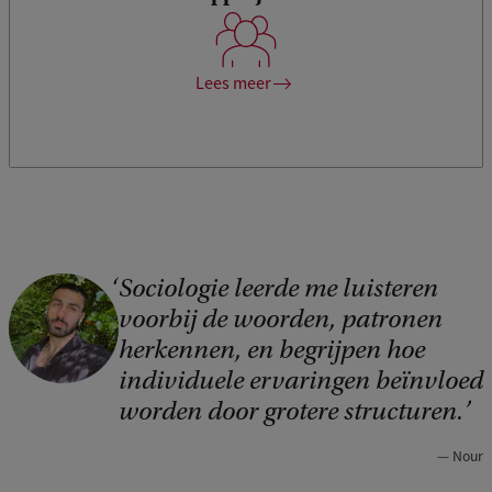
w
Pas sociologische inzichten toe op discussies om actuele
maatschappelijke kwesties aan te pakken en positieve
e
verandering te bevorderen.
b
Lees meer
s
i
t
e
Sociologie leerde me luisteren
C
voorbij de woorden, patronen
o
herkennen, en begrijpen hoe
p
individuele ervaringen beïnvloed
y
worden door grotere structuren.
r
Nour
i