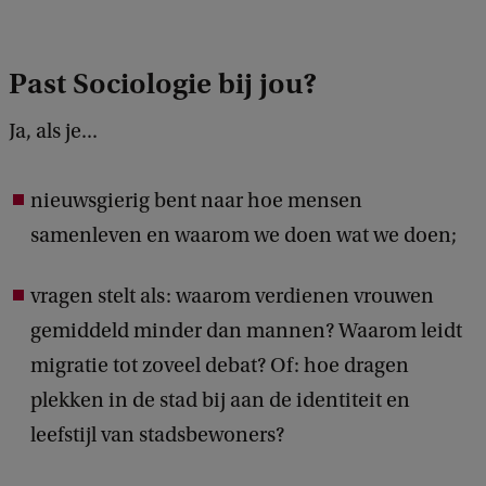
g
h
Past Sociologie bij jou?
t
:
Ja, als je...
T
o
nieuwsgierig bent naar hoe mensen
e
samenleven en waarom we doen wat we doen;
s
t
vragen stelt als: waarom verdienen vrouwen
e
gemiddeld minder dan mannen? Waarom leidt
m
migratie tot zoveel debat? Of: hoe dragen
m
plekken in de stad bij aan de identiteit en
i
leefstijl van stadsbewoners?
n