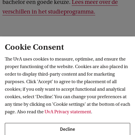
bachelor een goede keuze.
Lees meer over de
a
verschillen in het studieprogramma.
c
h
e
l
Cookie Consent
o
The UvA uses cookies to measure, optimise, and ensure the
r
proper functioning of the website. Cookies are also placed in
S
order to display third-party content and for marketing
o
purposes. Click 'Accept' to agree to the placement of all
cookies; if you only want to accept functional and analytical
c
cookies, select ‘Decline’. You can change your preferences at
i
any time by clicking on 'Cookie settings' at the bottom of each
o
page. Also read the
UvA Privacy statement
.
l
Download de opleidingsfolder
Decline
o
Laat je gegevens achter en ontvang meer