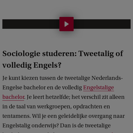
i
t
e
W
e
l
Sociologie studeren: Tweetalig of
k
o
volledig Engels?
m
Je kunt kiezen tussen de tweetalige Nederlands-
b
Engelse bachelor en de volledig
Engelstalige
i
bachelor
. Je leert hetzelfde; het verschil zit alleen
j
in de taal van werkgroepen, opdrachten en
d
tentamens. Wil je een geleidelijke overgang naar
e
Engelstalig onderwijs? Dan is de tweetalige
B