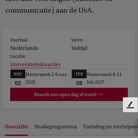
communicatie) aan de UvA.
Voertaal
Vorm
Nederlands
Voltijd
Locatie
Universiteitskwartier
NOV
FEB
Masterweek 2-6 nov
Masterweek 8-11
02
08
2026
feb 2027
Bezoek een open dag of event
F
e
e
Overzicht
Studieprogramma
Toelating en inschrijven
d
b