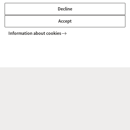
Je bent geïnteresseerd in de toepassing van je
Decline
wetenschappelijke kennis in actuele
Accept
didactische vraagstukken.
Information about cookies
Je beschikt over didactische vaardigheden,
houdt van mensen en bent communicatief.
Je bent geïnteresseerd in het motiveren,
inspireren en coachen van anderen.
Extra jaar studiefinanciering
Als je de tweejarige master Educatie en
communicatie gaat volgen kun je in aanmerking
komen voor een
extra jaar studiefinanciering
.
Lees de voorwaarden om te bepalen of je gebruik