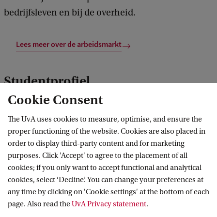
bedrijfsleven en bij de overheid.
Lees meer over de arbeidsmarkt
Studentprofiel
Cookie Consent
Je komt in aanmerking voor deze master als je
voldoet aan de
toelatingseisen
en aantoonbaar
The UvA uses cookies to measure, optimise, and ensure the
proper functioning of the website. Cookies are also placed in
beschikt over de volgende kennis en kwaliteiten:
order to display third-party content and for marketing
purposes. Click 'Accept' to agree to the placement of all
Je hebt voldoende academische kennis van de
cookies; if you only want to accept functional and analytical
Engelse taal en cultuur.
cookies, select ‘Decline’. You can change your preferences at
any time by clicking on 'Cookie settings' at the bottom of each
Je bent nieuwsgierig naar hoe je de vakkennis
page. Also read the
UvA Privacy statement
.
kunt omzetten in een didactische vorm.