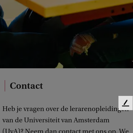
Contact
F
Heb je vragen over de lerarenopleidingen
e
van de Universiteit van Amsterdam
e
d
(UvA)? Neem dan contact met ons op. We
b