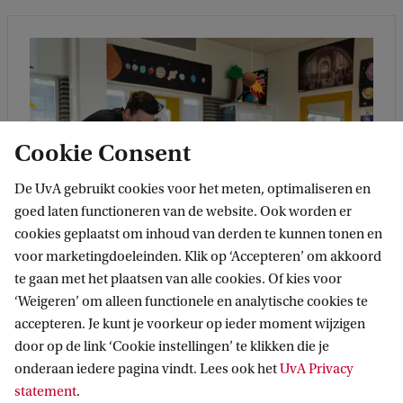
Cookie Consent
De UvA gebruikt cookies voor het meten, optimaliseren en
goed laten functioneren van de website. Ook worden er
cookies geplaatst om inhoud van derden te kunnen tonen en
voor marketingdoeleinden. Klik op ‘Accepteren’ om akkoord
te gaan met het plaatsen van alle cookies. Of kies voor
‘Weigeren’ om alleen functionele en analytische cookies te
Heb je een vraag over studeren
accepteren. Je kunt je voorkeur op ieder moment wijzigen
aan de UvA?
door op de link ‘Cookie instellingen’ te klikken die je
onderaan iedere pagina vindt. Lees ook het
UvA Privacy
Heb je vragen over je studiekeuze,
statement
.