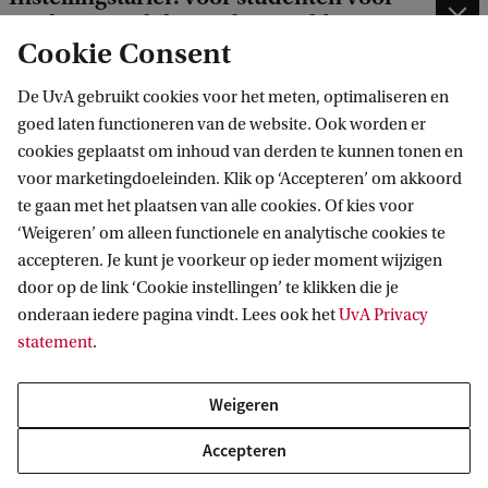
wie het wettelijk tarief niet geldt
Cookie Consent
De UvA gebruikt cookies voor het meten, optimaliseren en
goed laten functioneren van de website. Ook worden er
cookies geplaatst om inhoud van derden te kunnen tonen en
Instellingstarieven 2026-2027 per
voor marketingdoeleinden. Klik op ‘Accepteren’ om akkoord
te gaan met het plaatsen van alle cookies. Of kies voor
faculteit
‘Weigeren’ om alleen functionele en analytische cookies te
accepteren. Je kunt je voorkeur op ieder moment wijzigen
Voor studenten die vóór of op 1 september 2025 zijn
door op de link ‘Cookie instellingen’ te klikken die je
ingeschreven voor een bachelor- of een
onderaan iedere pagina vindt. Lees ook het
UvA Privacy
masteropleiding aan de UvA en hiervoor
statement
.
instellingscollegegeld verschuldigd zijn, geldt dat zij
Weigeren
hetzelfde tarief blijven betalen (geïndexeerd voor
loon- en prijsontwikkelingen), ook wanneer de
Accepteren
opleiding volgend studiejaar een hoger tarief kent.