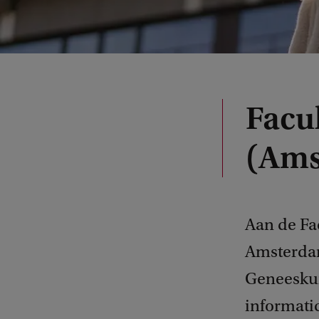
Facu
(Am
Aan de Fa
Amsterda
Geneeskun
informati