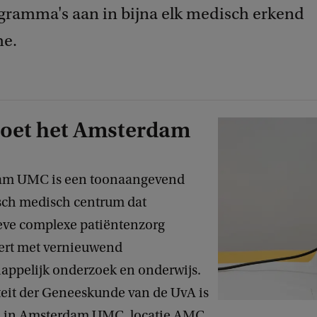
gramma's aan in bijna elk medisch erkend
me.
doet het Amsterdam
am UMC is een toonaangevend
ch medisch centrum dat
ieve complexe patiëntenzorg
rt met vernieuwend
appelijk onderzoek en onderwijs.
teit der Geneeskunde van de UvA is
d in Amsterdam UMC, locatie AMC.