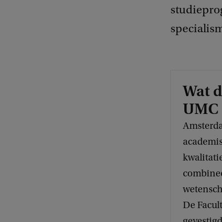
studiepro
specialis
Wat 
UMC
Amsterd
academis
kwalitat
combinee
wetensch
De Facul
gevestig