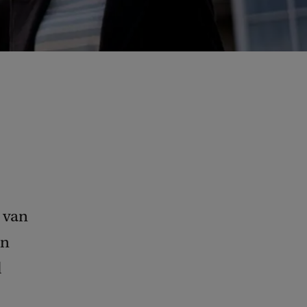
 van
en
l