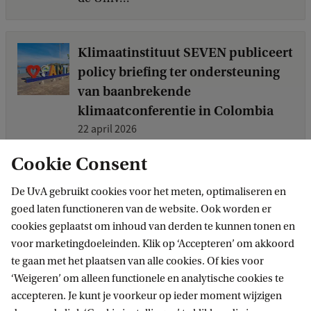
Klimaatinstituut SEVEN publiceert
policy briefing ter ondersteuning
van baanbrekende
klimaatconferentie in Colombia
22 april 2026
In de aanloop naar de Santa Marta-
Cookie Consent
conferentie hebben 12
klimaatonderzoekers van
De UvA gebruikt cookies voor het meten, optimaliseren en
klimaatinstituut SEVEN van de UvA een
goed laten functioneren van de website. Ook worden er
cookies geplaatst om inhoud van derden te kunnen tonen en
beleidsadvies gepresenteerd.
voor marketingdoeleinden. Klik op ‘Accepteren’ om akkoord
te gaan met het plaatsen van alle cookies. Of kies voor
‘Weigeren’ om alleen functionele en analytische cookies te
UvA richt programma op om
accepteren. Je kunt je voorkeur op ieder moment wijzigen
duurzame plannen te activeren