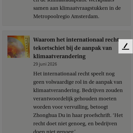
samen aan klimaatvraagstukken in de
Metropoolregio Amsterdam.
Waarom het internationaal recht
tekortschiet bij de aanpak van
F
klimaatverandering
e
e
29 juni 2026
d
Het internationaal recht speelt nog
b
geen volwaardige rol in de aanpak van
a
c
klimaatverandering. Bedrijven zouden
k
verantwoordelijk gehouden moeten
worden voor vervuiling, betoogt
Zhonghua Du in haar proefschrift. ‘Het
recht doet niet genoeg, en bedrijven
doen niet genoeg.’