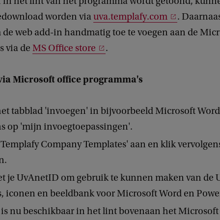
 in het lint van het programma wordt getoond, kunn
gedownload worden via
uva.templafy.com
. Daarnaas
 de web add-in handmatig toe te voegen aan de Micro
 via de
MS Office store
.
ia Microsoft office programma's
et tabblad 'invoegen' in bijvoorbeeld Microsoft Word
s op 'mijn invoegtoepassingen'.
 'Templafy Company Templates' aan en klik vervolgen
n.
et je UvAnetID om gebruik te kunnen maken van de 
s, iconen en beeldbank voor Microsoft Word en Powe
is nu beschikbaar in het lint bovenaan het Microsoft