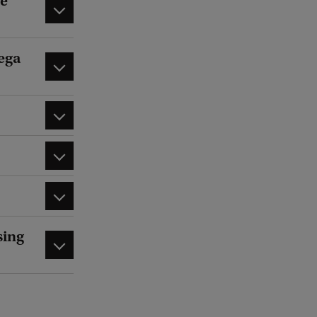
de
ega
sing