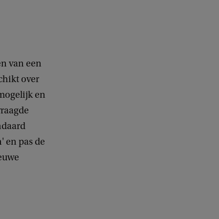
k
en van een
chikt over
mogelijk en
evraagde
ndaard
' en pas de
ieuwe