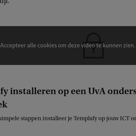
ijl.
fy installeren op een UvA onder
ek
 simpele stappen installeer je Templafy op jouw ICT 