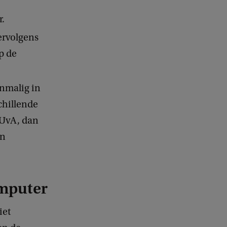
r.
vervolgens
p de
enmalig in
chillende
 UvA, dan
en
omputer
iet