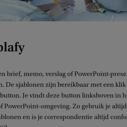
lafy
en brief, memo, verslag of PowerPoint-presen
. De sjablonen zijn bereikbaar met een klik
utton. Je vindt deze button linksboven in he
of PowerPoint-omgeving. Zo gebruik je altij
ablonen en is je correspondentie altijd conf