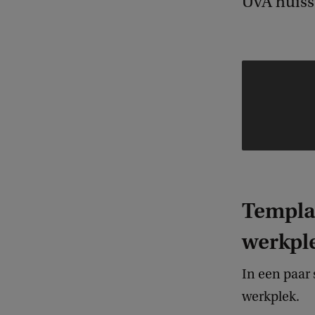
UvA huisst
Templa
werkpl
In een paar
werkplek.