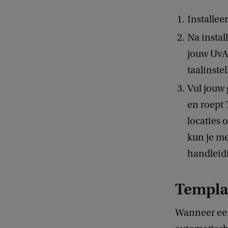
Installee
Na install
jouw UvAn
taalinste
Vul jouw 
en roept 
locaties 
kun je me
handleid
Templaf
Wanneer een