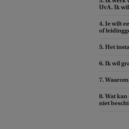
3. Ik werk
UvA. Ik wi
4. Je wilt
of leiding
5. Het inst
6. Ik wil 
7. Waarom 
8. Wat kan
niet beschi