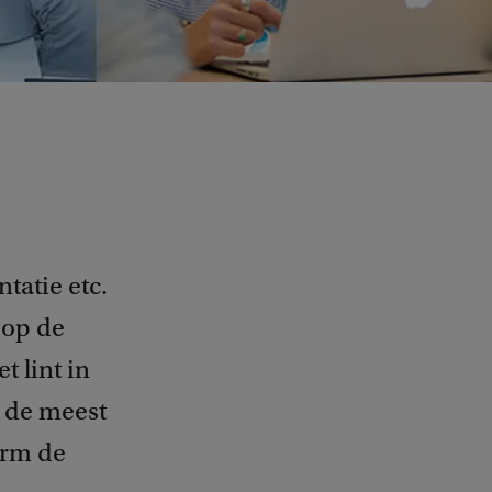
tatie etc.
 op de
t lint in
d de meest
orm de