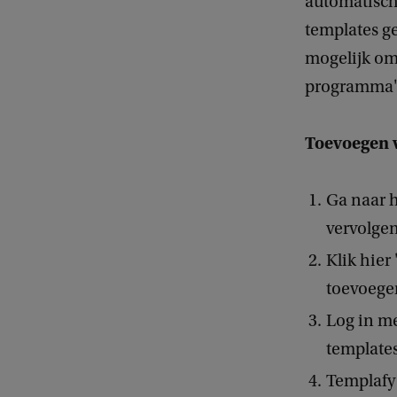
automatisch
templates 
mogelijk om
programma's
Toevoegen v
Ga naar h
vervolgen
Klik hier
toevoege
Log in m
template
Templafy 