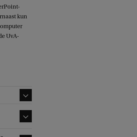
erPoint-
arnaast kun
 computer
de UvA-