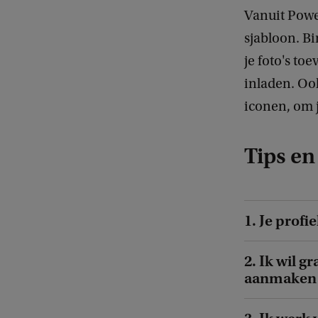
Vanuit Powe
sjabloon. Bi
je foto's to
inladen. Oo
iconen, om 
Tips en
1. Je prof
2. Ik wil g
aanmaken