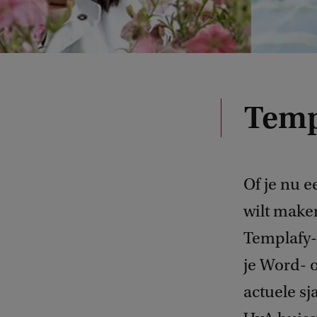
Temp
Of je nu e
wilt maken
Templafy-b
je Word- 
actuele sj