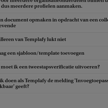
 voor meerdere organisatieonderdelen binnen 
l dus meerdere profielen aanmaken.
 een document opmaken in opdracht van een coll
gevende
alleren van Templafy lukt niet
graag een sjabloon/template toevoegen
moet ik een tweestapsverificatie uitvoeren?
 ik doen als Templafy de melding 'Invoegtoepas
kbaar' geeft?