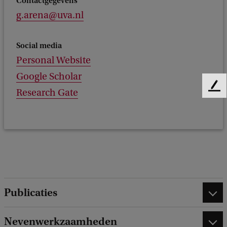
Contactgegevens
g.arena@uva.nl
Social media
Personal Website
Google Scholar
F
Research Gate
e
e
d
b
a
c
k
Publicaties
Nevenwerkzaamheden