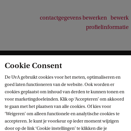
contactgegevens bewerken
bewerk
profielinformatie
Cookie Consent
De UvA gebruikt cookies voor het meten, optimaliseren en
goed laten functioneren van de website. Ook worden er
cookies geplaatst om inhoud van derden te kunnen tonen en
Informatie voor
voor marketingdoeleinden. Klik op ‘Accepteren’ om akkoord
te gaan met het plaatsen van alle cookies. Of kies voor
Bachelorstudiekiezers
Direct naar
‘Weigeren’ om alleen functionele en analytische cookies te
Masterstudiekiezers
accepteren. Je kunt je voorkeur op ieder moment wijzigen
UvA-studenten
Webmail
door op de link ‘Cookie instellingen’ te klikken die je