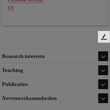
Personal website
CV
F
e
e
Research interests
d
b
a
Teaching
c
k
Publicaties
Nevenwerkzaamheden