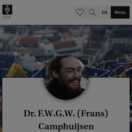
.
.
Menu
Dr. F.W.G.W. (Frans)
Camphuijsen