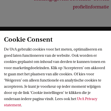
profielinformatie
Cookie Consent
De UvA gebruikt cookies voor het meten, optimaliseren en
goed laten functioneren van de website. Ook worden er
cookies geplaatst om inhoud van derden te kunnen tonen en
Informatie voor
voor marketingdoeleinden. Klik op ‘Accepteren’ om akkoord
te gaan met het plaatsen van alle cookies. Of kies voor
Bachelorstudiekiezers
Direct naar
‘Weigeren’ om alleen functionele en analytische cookies te
Masterstudiekiezers
accepteren. Je kunt je voorkeur op ieder moment wijzigen
UvA-studenten
Webmail
door op de link ‘Cookie instellingen’ te klikken die je
Contact
Medewerkers
onderaan iedere pagina vindt. Lees ook het
UvA Privacy
Bibliotheek
statement
.
Journalisten
Vacatures
Contact en locaties