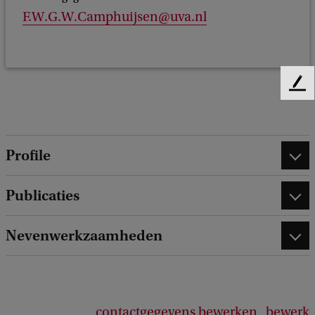
F.W.G.W.Camphuijsen@uva.nl
F
e
e
d
b
Profile
a
c
Publicaties
k
Nevenwerkzaamheden
contactgegevens bewerken
bewerk