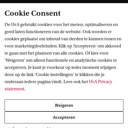
Cookie Consent
De UvA gebruikt cookies voor het meten, optimaliseren en
goed laten functioneren van de website. Ook worden er
cookies geplaatst om inhoud van derden te kunnen tonen en
Informatie voor
voor marketingdoeleinden. Klik op ‘Accepteren’ om akkoord
te gaan met het plaatsen van alle cookies. Of kies voor
Bachelorstudiekiezers
Direct naar
‘Weigeren’ om alleen functionele en analytische cookies te
Masterstudiekiezers
accepteren. Je kunt je voorkeur op ieder moment wijzigen
UvA-studenten
Webmail
door op de link ‘Cookie instellingen’ te klikken die je
Contact
Medewerkers
onderaan iedere pagina vindt. Lees ook het
UvA Privacy
Bibliotheek
statement
.
Journalisten
Vacatures
Contact en locaties
Alumni
Huisstijl
UvA op social media
Weigeren
Schooldecanen en vakdocenten
Doneren
Werkgevers
Accepteren
Merchandise kopen
Volg UvA op sociale media
Externen