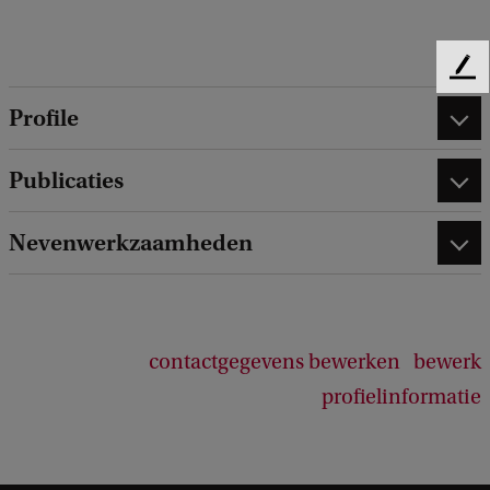
F
e
Profile
e
d
b
Publicaties
a
c
Nevenwerkzaamheden
k
contactgegevens bewerken
bewerk
profielinformatie