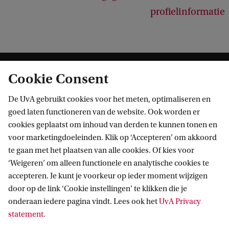
profielinformatie
Cookie Consent
De UvA gebruikt cookies voor het meten, optimaliseren en
goed laten functioneren van de website. Ook worden er
cookies geplaatst om inhoud van derden te kunnen tonen en
Informatie voor
voor marketingdoeleinden. Klik op ‘Accepteren’ om akkoord
te gaan met het plaatsen van alle cookies. Of kies voor
Bachelorstudiekiezers
Direct naar
‘Weigeren’ om alleen functionele en analytische cookies te
Masterstudiekiezers
accepteren. Je kunt je voorkeur op ieder moment wijzigen
UvA-studenten
Webmail
door op de link ‘Cookie instellingen’ te klikken die je
Contact
Medewerkers
onderaan iedere pagina vindt. Lees ook het
UvA Privacy
Bibliotheek
statement
.
Journalisten
Vacatures
Contact en locaties