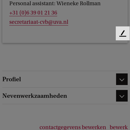
Personal assistant: Wieneke Rollman
+31 (0)6 39 01 21 36
secretariaat-cvb@uva.nl
F
e
e
d
b
a
c
Profiel
k
Nevenwerkzaamheden
contactgegevens bewerken
bewerk