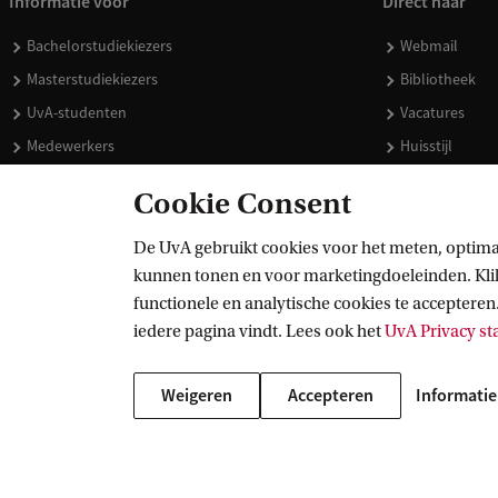
Informatie voor
Direct naar
Bachelorstudiekiezers
Webmail
Masterstudiekiezers
Bibliotheek
UvA-studenten
Vacatures
Medewerkers
Huisstijl
Journalisten
Doneren
Cookie Consent
Alumni
Merchandise 
Schooldecanen en vakdocenten
De UvA gebruikt cookies voor het meten, optima
kunnen tonen en voor marketingdoeleinden. Klik 
Werkgevers
functionele en analytische cookies te accepteren.
Externen
iedere pagina vindt. Lees ook het
UvA Privacy s
Weigeren
Accepteren
Informatie
Copyright UvA 2026
Over deze site
Privacy
Cookie instellingen