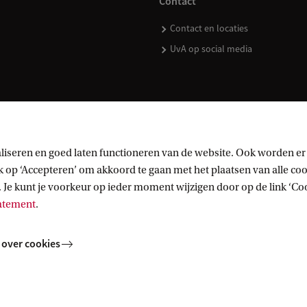
Contact
Contact en locaties
UvA op social media
kopen
liseren en goed laten functioneren van de website. Ook worden er
op ‘Accepteren’ om akkoord te gaan met het plaatsen van alle cook
 Je kunt je voorkeur op ieder moment wijzigen door op de link ‘Cook
tatement
.
 over cookies