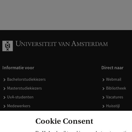
Informatie voor
Direct naar
Bachelorstudiekiezers
Webmail
Masterstudiekiezers
Bibliotheek
UvA-studenten
Vacatures
Medewerkers
Huisstijl
Journalisten
Doneren
Cookie Consent
Alumni
Merchandise 