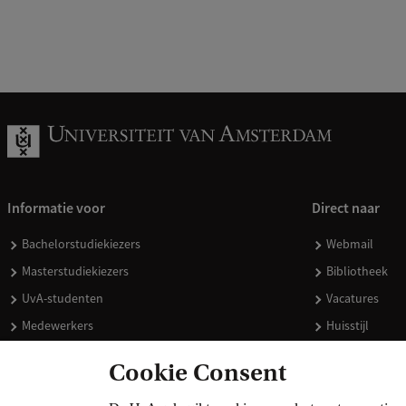
Informatie voor
Direct naar
Bachelorstudiekiezers
Webmail
Masterstudiekiezers
Bibliotheek
UvA-studenten
Vacatures
Medewerkers
Huisstijl
Journalisten
Doneren
Cookie Consent
Alumni
Merchandise 