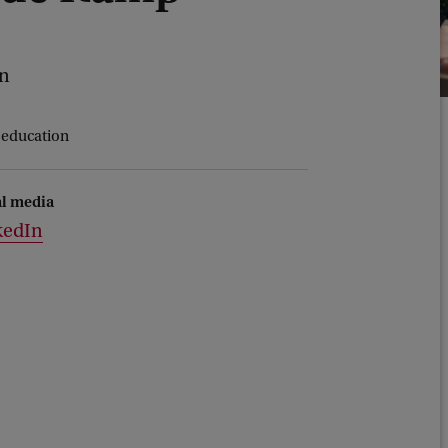
en
s education
al media
kedIn