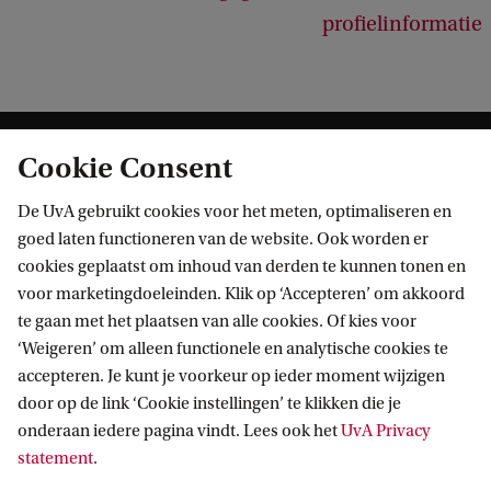
profielinformatie
Cookie Consent
De UvA gebruikt cookies voor het meten, optimaliseren en
goed laten functioneren van de website. Ook worden er
cookies geplaatst om inhoud van derden te kunnen tonen en
Informatie voor
voor marketingdoeleinden. Klik op ‘Accepteren’ om akkoord
te gaan met het plaatsen van alle cookies. Of kies voor
Bachelorstudiekiezers
Direct naar
‘Weigeren’ om alleen functionele en analytische cookies te
Masterstudiekiezers
accepteren. Je kunt je voorkeur op ieder moment wijzigen
UvA-studenten
Webmail
door op de link ‘Cookie instellingen’ te klikken die je
Contact
Medewerkers
onderaan iedere pagina vindt. Lees ook het
UvA Privacy
Bibliotheek
statement
.
Journalisten
Vacatures
Contact en locaties