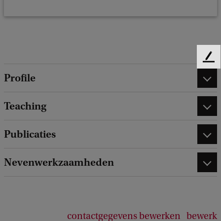
F
e
Profile
e
d
Teaching
b
a
c
Publicaties
k
Nevenwerkzaamheden
contactgegevens bewerken
bewerk