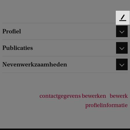
F
e
Profiel
e
d
b
Publicaties
a
c
Nevenwerkzaamheden
k
contactgegevens bewerken
bewerk
profielinformatie