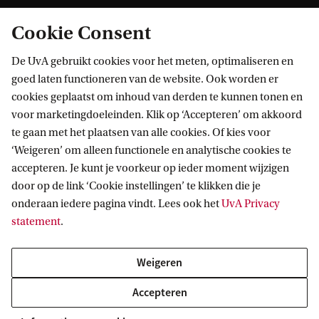
Cookie Consent
De UvA gebruikt cookies voor het meten, optimaliseren en
goed laten functioneren van de website. Ook worden er
cookies geplaatst om inhoud van derden te kunnen tonen en
Informatie voor
voor marketingdoeleinden. Klik op ‘Accepteren’ om akkoord
te gaan met het plaatsen van alle cookies. Of kies voor
Bachelorstudiekiezers
Direct naar
‘Weigeren’ om alleen functionele en analytische cookies te
Masterstudiekiezers
accepteren. Je kunt je voorkeur op ieder moment wijzigen
UvA-studenten
Webmail
door op de link ‘Cookie instellingen’ te klikken die je
Contact
Medewerkers
onderaan iedere pagina vindt. Lees ook het
UvA Privacy
Bibliotheek
statement
.
Journalisten
Vacatures
Contact en locaties
Alumni
Huisstijl
UvA op social media
Weigeren
Schooldecanen en vakdocenten
Doneren
Werkgevers
Accepteren
Merchandise kopen
Volg UvA op sociale media
Externen