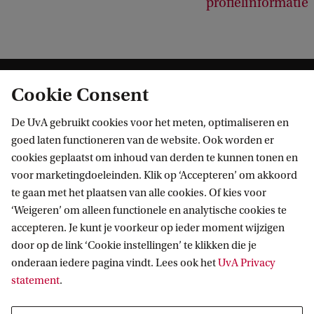
profielinformatie
Cookie Consent
De UvA gebruikt cookies voor het meten, optimaliseren en
goed laten functioneren van de website. Ook worden er
cookies geplaatst om inhoud van derden te kunnen tonen en
Informatie voor
voor marketingdoeleinden. Klik op ‘Accepteren’ om akkoord
te gaan met het plaatsen van alle cookies. Of kies voor
Bachelorstudiekiezers
Direct naar
‘Weigeren’ om alleen functionele en analytische cookies te
Masterstudiekiezers
accepteren. Je kunt je voorkeur op ieder moment wijzigen
UvA-studenten
Webmail
door op de link ‘Cookie instellingen’ te klikken die je
Contact
Medewerkers
onderaan iedere pagina vindt. Lees ook het
UvA Privacy
Bibliotheek
statement
.
Journalisten
Vacatures
Contact en locaties
Alumni
Huisstijl
UvA op social media