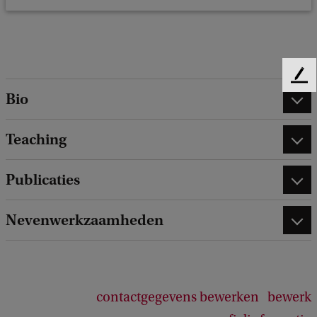
F
Bio
e
e
d
Teaching
b
a
c
Publicaties
k
Nevenwerkzaamheden
contactgegevens bewerken
bewerk