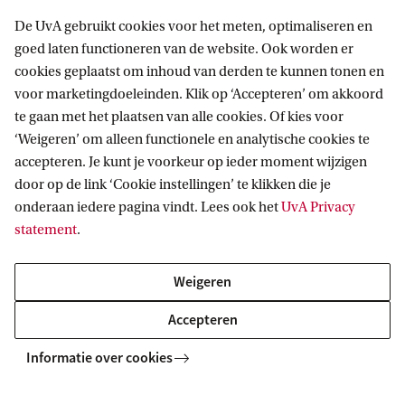
De UvA gebruikt cookies voor het meten, optimaliseren en
goed laten functioneren van de website. Ook worden er
cookies geplaatst om inhoud van derden te kunnen tonen en
Informatie voor
voor marketingdoeleinden. Klik op ‘Accepteren’ om akkoord
te gaan met het plaatsen van alle cookies. Of kies voor
Bachelorstudiekiezers
Direct naar
‘Weigeren’ om alleen functionele en analytische cookies te
Masterstudiekiezers
accepteren. Je kunt je voorkeur op ieder moment wijzigen
UvA-studenten
Webmail
door op de link ‘Cookie instellingen’ te klikken die je
Contact
Medewerkers
onderaan iedere pagina vindt. Lees ook het
UvA Privacy
Bibliotheek
statement
.
Journalisten
Vacatures
Contact en locaties
Alumni
Huisstijl
UvA op social media
Weigeren
Schooldecanen en vakdocenten
Doneren
Werkgevers
Accepteren
Merchandise kopen
Volg UvA op sociale media
Externen
Informatie over cookies
Copyright UvA 2026