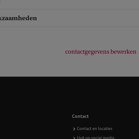
s
kzaamheden
contactgegevens bewerken
Contact
Contact en locaties
UvA op social media