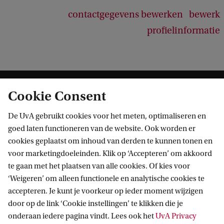
contactgegevens bewerken
bewerk
profielinformatie
Cookie Consent
De UvA gebruikt cookies voor het meten, optimaliseren en
goed laten functioneren van de website. Ook worden er
cookies geplaatst om inhoud van derden te kunnen tonen en
Informatie voor
voor marketingdoeleinden. Klik op ‘Accepteren’ om akkoord
te gaan met het plaatsen van alle cookies. Of kies voor
Bachelorstudiekiezers
Direct naar
‘Weigeren’ om alleen functionele en analytische cookies te
Masterstudiekiezers
accepteren. Je kunt je voorkeur op ieder moment wijzigen
UvA-studenten
Webmail
door op de link ‘Cookie instellingen’ te klikken die je
Contact
Medewerkers
onderaan iedere pagina vindt. Lees ook het
UvA Privacy
Bibliotheek