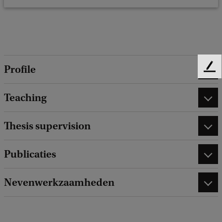
Profile
F
e
e
Teaching
d
b
Thesis supervision
a
c
k
Publicaties
Nevenwerkzaamheden