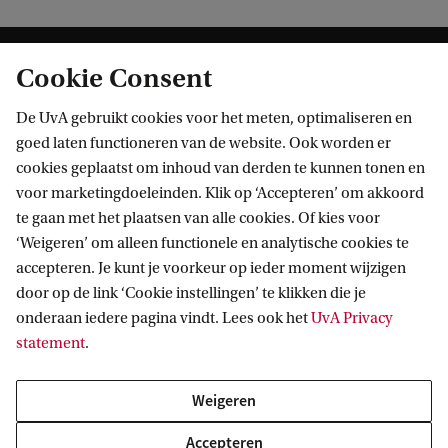
Cookie Consent
De UvA gebruikt cookies voor het meten, optimaliseren en
goed laten functioneren van de website. Ook worden er
cookies geplaatst om inhoud van derden te kunnen tonen en
Informatie voor
voor marketingdoeleinden. Klik op ‘Accepteren’ om akkoord
te gaan met het plaatsen van alle cookies. Of kies voor
Bachelorstudiekiezers
Direct naar
‘Weigeren’ om alleen functionele en analytische cookies te
Masterstudiekiezers
accepteren. Je kunt je voorkeur op ieder moment wijzigen
UvA-studenten
Webmail
door op de link ‘Cookie instellingen’ te klikken die je
Contact
Medewerkers
onderaan iedere pagina vindt. Lees ook het
UvA Privacy
Bibliotheek
statement
.
Journalisten
Vacatures
Contact en locaties
Alumni
Huisstijl
UvA op social media
Weigeren
Schooldecanen en vakdocenten
Doneren
Werkgevers
Accepteren
Merchandise kopen