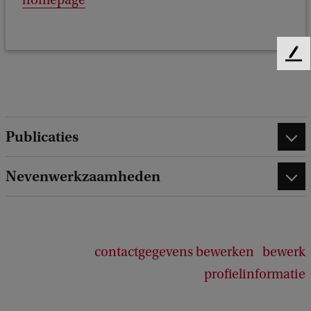
homepage
F
e
e
d
b
Publicaties
a
c
k
Nevenwerkzaamheden
contactgegevens bewerken
bewerk
profielinformatie