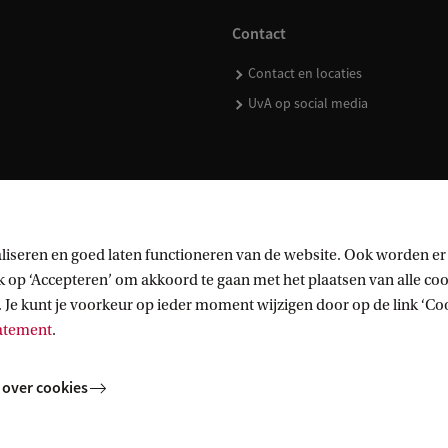
Contact
Contact en locaties
UvA op social media
kopen
liseren en goed laten functioneren van de website. Ook worden er
op ‘Accepteren’ om akkoord te gaan met het plaatsen van alle cook
 Je kunt je voorkeur op ieder moment wijzigen door op de link ‘Cook
tatement
.
 over cookies