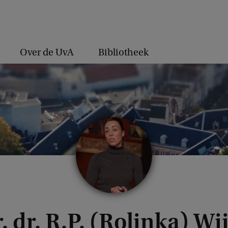
Over de UvA
Bibliotheek
. dr. R.P. (Rolinka) Wi