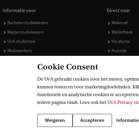
Informatie voor
Direct naar
Bachelorstudiekiezers
Webmail
Masterstudiekiezers
Bibliotheek
UvA-studenten
Vacatures
Medewerkers
Huisstijl
Journalisten
Doneren
Cookie Consent
Alumni
Merchandise 
Schooldecanen en vakdocenten
De UvA gebruikt cookies voor het meten, optima
kunnen tonen en voor marketingdoeleinden. Klik 
Werkgevers
functionele en analytische cookies te accepteren.
Externen
iedere pagina vindt. Lees ook het
UvA Privacy s
Weigeren
Accepteren
Informatie