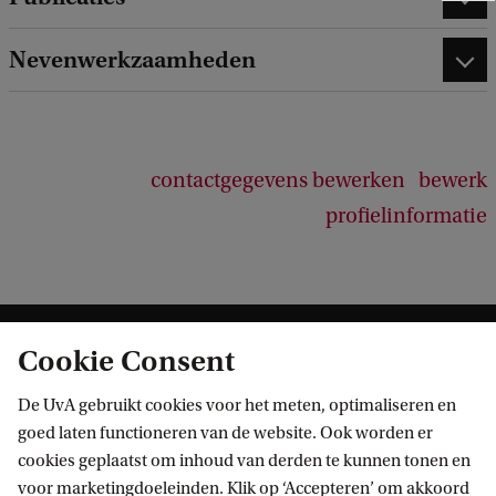
e
e
Nevenwerkzaamheden
d
b
a
c
k
contactgegevens bewerken
bewerk
profielinformatie
Cookie Consent
De UvA gebruikt cookies voor het meten, optimaliseren en
goed laten functioneren van de website. Ook worden er
cookies geplaatst om inhoud van derden te kunnen tonen en
Informatie voor
voor marketingdoeleinden. Klik op ‘Accepteren’ om akkoord