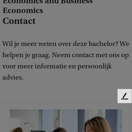
Economics and Business
Economics
Contact
Wil je meer weten over deze bachelor? We
helpen je graag. Neem contact met ons op
voor meer informatie en persoonlijk
advies.
F
e
e
d
b
a