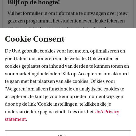
Blijf op de hoogte!
Vul het formulier in om informatie te ontvangen over jouw
gekozen programma, het studentenleven, leuke feiten en
cijfers en de toelatingsprocedure met deadlines!
Cookie Consent
Klik hier
De UvA gebruikt cookies voor het meten, optimaliseren en
goed laten functioneren van de website. Ook worden er
cookies geplaatst om inhoud van derden te kunnen tonen en
voor marketingdoeleinden. Klik op ‘Accepteren’ om akkoord
te gaan met het plaatsen van alle cookies. Of kies voor
‘Weigeren’ om alleen functionele en analytische cookies te
accepteren. Je kunt je voorkeur op ieder moment wijzigen
door op de link ‘Cookie instellingen’ te klikken die je
onderaan iedere pagina vindt. Lees ook het
UvA Privacy
statement
.
Studieadviseurs