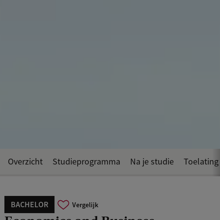
Overzicht
Studieprogramma
Na je studie
Toelating
BACHELOR
Vergelijk