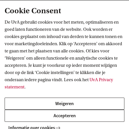
u
Cookie Consent
i
k
De UvA gebruikt cookies voor het meten, optimaliseren en
Proef de sfeer
goed laten functioneren van de website. Ook worden er
o
cookies geplaatst om inhoud van derden te kunnen tonen en
p
voor marketingdoeleinden. Klik op ‘Accepteren’ om akkoord
w
te gaan met het plaatsen van alle cookies. Of kies voor
e
‘Weigeren’ om alleen functionele en analytische cookies te
accepteren. Je kunt je voorkeur op ieder moment wijzigen
b
door op de link ‘Cookie instellingen’ te klikken die je
s
onderaan iedere pagina vindt. Lees ook het
UvA Privacy
i
statement
.
t
Weigeren
e
e
Accepteren
n
Informatie over cookies