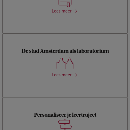
politicologie, en ontwikkel een brede basiskennis.
Lees meer
De stad Amsterdam als laboratorium
Maak de verbinding tussen theorie en praktijk dankzij
concrete praktijkcases, die in een grote stad als Amsterdam
voor het oprapen liggen.
Lees meer
Personaliseer je leertraject
Stem je studie af op je eigen interesses door te kiezen uit
een breed aanbod aan keuzevakken en door zelf het