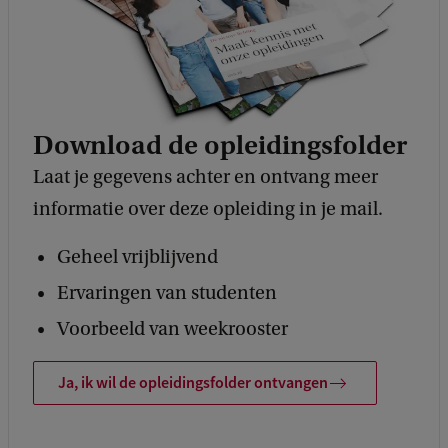
o
e
s
t
e
Download de opleidingsfolder
m
Laat je gegevens achter en ontvang meer
m
informatie over deze opleiding in je mail.
i
Geheel vrijblijvend
n
Ervaringen van studenten
g
Voorbeeld van weekrooster
g
e
Ja, ik wil de opleidingsfolder ontvangen
b
r