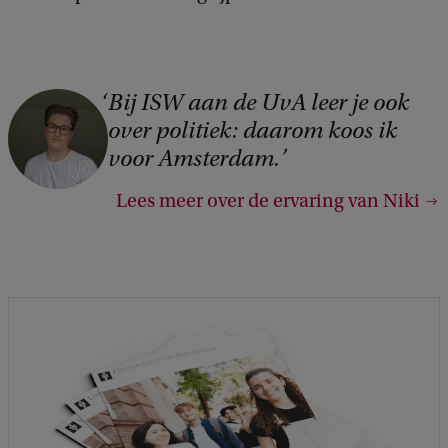
Bij ISW aan de UvA leer je ook
C
over politiek: daarom koos ik
o
voor Amsterdam.
p
y
Lees meer over de ervaring van Niki
r
i
g
h
t
:
T