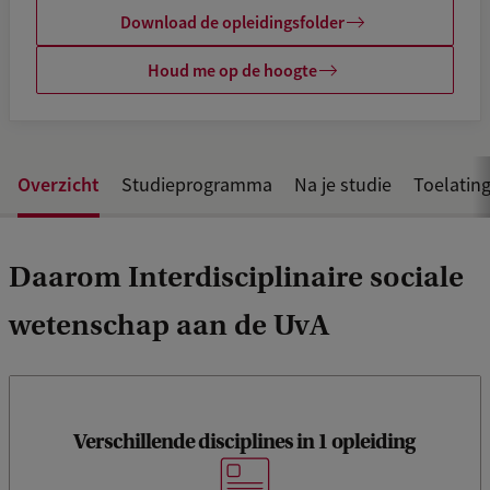
Download de opleidingsfolder
Houd me op de hoogte
Overzicht
Studieprogramma
Na je studie
Toelating
Daarom Interdisciplinaire sociale
wetenschap aan de UvA
Verschillende disciplines in 1 opleiding
Benader maatschappelijke vraagstukken vanuit de
sociologie, psychologie, antropologie, sociale geografie en