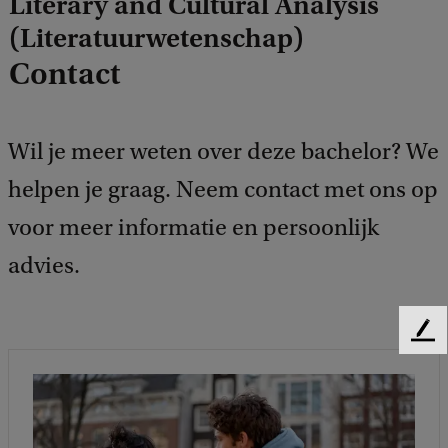
Literary and Cultural Analysis
(Literatuurwetenschap)
Contact
Wil je meer weten over deze bachelor? We
helpen je graag. Neem contact met ons op
voor meer informatie en persoonlijk
advies.
F
e
e
d
b