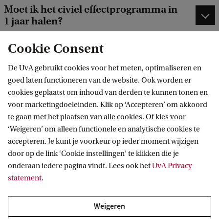
Moet ik het civiel effectprogramma in
1 jaar halen?
Cookie Consent
Kan ik ook een master aan een andere
universiteit volgen?
De UvA gebruikt cookies voor het meten, optimaliseren en
goed laten functioneren van de website. Ook worden er
Is dit een schakelprogramma?
cookies geplaatst om inhoud van derden te kunnen tonen en
voor marketingdoeleinden. Klik op ‘Accepteren’ om akkoord
Ik heb van de opleiding
te gaan met het plaatsen van alle cookies. Of kies voor
Rechtsgeleerdheid een
‘Weigeren’ om alleen functionele en analytische cookies te
intakeformulier ontvangen. Moet ik
accepteren. Je kunt je voorkeur op ieder moment wijzigen
het dat invullen?
door op de link ‘Cookie instellingen’ te klikken die je
onderaan iedere pagina vindt. Lees ook het
UvA Privacy
Kan ik met de verkorte bachelor
statement
.
starten als ik mijn vooropleiding nog
niet af heb?
Weigeren