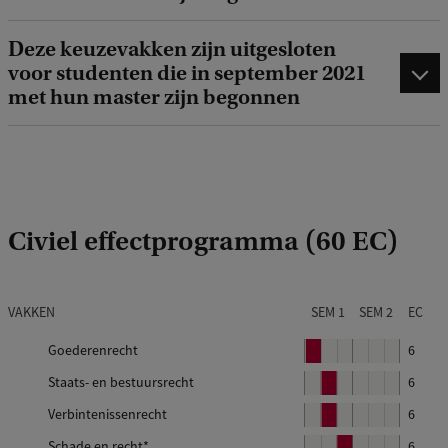
Deze keuzevakken zijn uitgesloten
voor studenten die in september 2021
met hun master zijn begonnen
Civiel effectprogramma (60 EC)
VAKKEN
SEM 1
SEM 2
EC
Goederenrecht
B
6
l
Staats- en bestuursrecht
B
6
o
l
Verbintenissenrecht
B
6
k
o
l
Schade en recht*
B
6