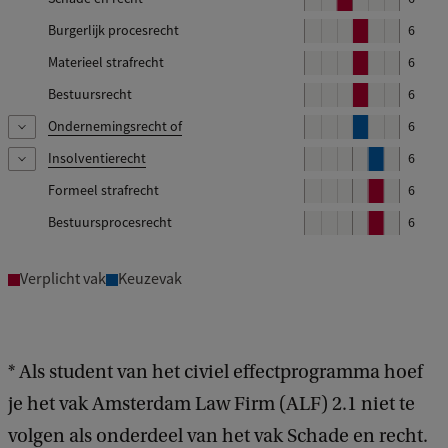
k
o
1
l
Burgerlijk procesrecht
B
6
k
o
2
l
Materieel strafrecht
B
6
k
o
2
l
Bestuursrecht
B
6
k
o
3
l
Ondernemingsrecht of
B
6
k
o
4
l
Insolventierecht
B
6
k
Je kiest Ondernemingsrecht in blok 4 of Insolventierecht in blok 5.
o
4
l
Formeel strafrecht
B
6
k
Je kiest Ondernemingsrecht in blok 4 of Insolventierecht in blok 5.
o
4
l
Bestuursprocesrecht
B
6
k
o
4
l
k
o
5
Verplicht vak
Keuzevak
k
5
5
* Als student van het civiel effectprogramma hoef
je het vak Amsterdam Law Firm (ALF) 2.1 niet te
volgen als onderdeel van het vak Schade en recht.