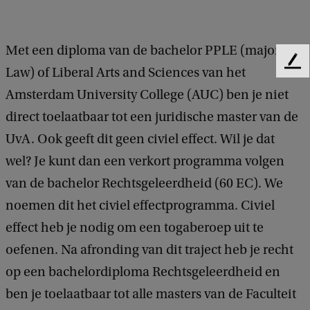
Met een diploma van de bachelor PPLE (major
F
Law) of Liberal Arts and Sciences van het
e
Amsterdam University College (AUC) ben je niet
e
d
direct toelaatbaar tot een juridische master van de
b
UvA. Ook geeft dit geen civiel effect. Wil je dat
a
c
wel? Je kunt dan een verkort programma volgen
k
van de bachelor Rechtsgeleerdheid (60 EC). We
noemen dit het civiel effectprogramma. Civiel
effect heb je nodig om een togaberoep uit te
oefenen. Na afronding van dit traject heb je recht
op een bachelordiploma Rechtsgeleerdheid en
ben je toelaatbaar tot alle masters van de Faculteit