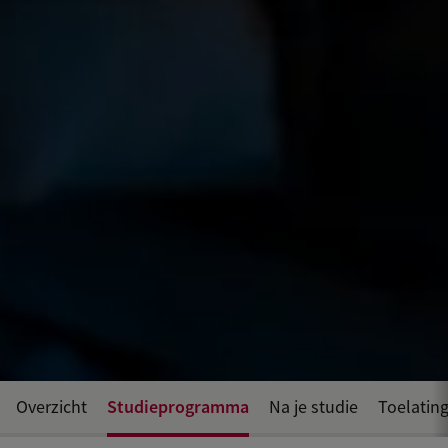
Studieprogramma
Overzicht
Na je studie
Toelating