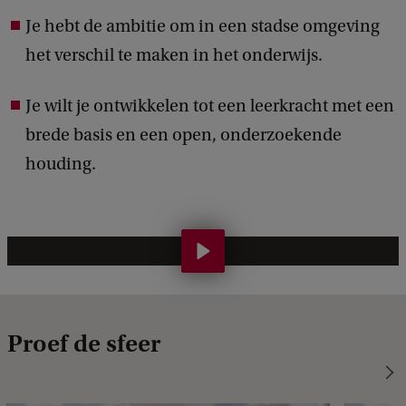
o
Je hebt de ambitie om in een stadse omgeving
o
het verschil te maken in het onderwijs.
r
g
Je wilt je ontwikkelen tot een leerkracht met een
e
brede basis en een open, onderzoekende
b
houding.
r
u
i
W
k
a
o
t
p
i
Proef de sfeer
d
s
e
h