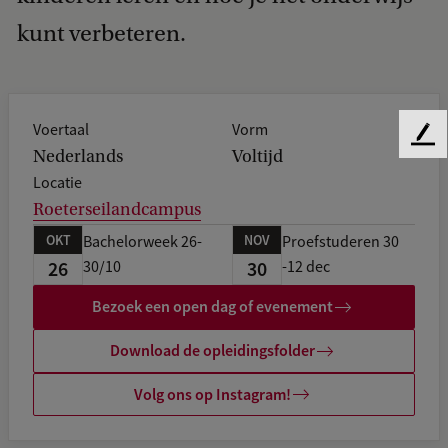
kunt verbeteren.
Voertaal
Vorm
F
Nederlands
Voltijd
e
Locatie
e
Roeterseilandcampus
d
b
OKT
NOV
Bachelorweek 26-
Proefstuderen 30
a
26
30
30/10
-12 dec
c
k
Bezoek een open dag of evenement
Download de opleidingsfolder
Volg ons op Instagram!