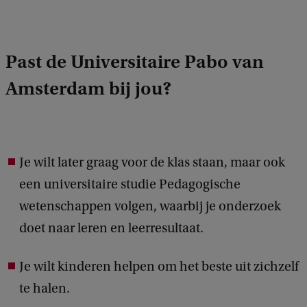
r
i
g
Past de Universitaire Pabo van
h
Amsterdam bij jou?
t
:
A
k
Je wilt later graag voor de klas staan, maar ook
k
een universitaire studie Pedagogische
o
wetenschappen volgen, waarbij je onderzoek
o
doet naar leren en leerresultaat.
r
Je wilt kinderen helpen om het beste uit zichzelf
d
te halen.
v