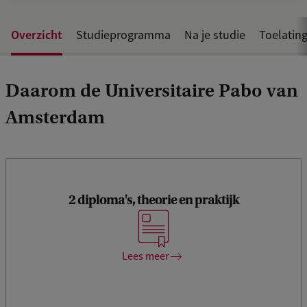
Overzicht
Studieprogramma
Na je studie
Toelating
Daarom de Universitaire Pabo van
Amsterdam
Je studeert af met een diploma hbo-bachelor leraar
2 diploma's, theorie en praktijk
basisonderwijs én de wo-bachelor pedagogische
wetenschappen. Dankzij praktijkervaring én diepgaande,
academische kennis over pedagogiek en
onderwijsmethoden, sta je met een stevige basis voor de
Lees meer
klas.