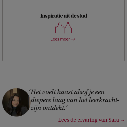
Inspiratie uit de stad
In Amsterdam vind je in elke wijk wel theaters, musea,
verschillende talen, culturen en geschiedenis. Die diversiteit
vormt een perfecte inspiratiebron voor jouw lessen.
Lees meer
Het voelt haast alsof je een
C
diepere laag van het leerkracht-
o
zijn ontdekt.
p
y
Lees de ervaring van Sara