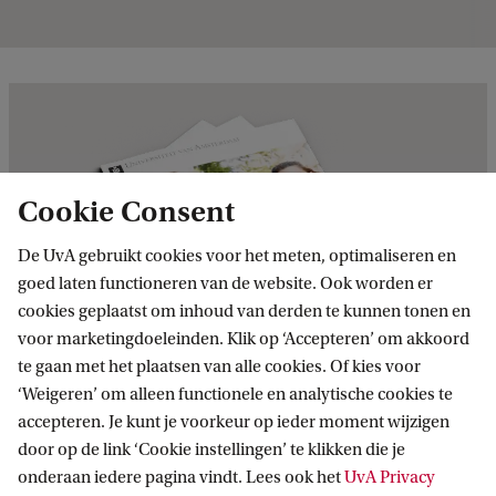
e
n
d
e
r
e
Cookie Consent
g
De UvA gebruikt cookies voor het meten, optimaliseren en
u
goed laten functioneren van de website. Ook worden er
l
cookies geplaatst om inhoud van derden te kunnen tonen en
voor marketingdoeleinden. Klik op ‘Accepteren’ om akkoord
i
te gaan met het plaatsen van alle cookies. Of kies voor
e
‘Weigeren’ om alleen functionele en analytische cookies te
Download de opleidingsfolder
r
accepteren. Je kunt je voorkeur op ieder moment wijzigen
Laat je gegevens achter en ontvang meer
e
door op de link ‘Cookie instellingen’ te klikken die je
onderaan iedere pagina vindt. Lees ook het
UvA Privacy
informatie over deze opleiding in je mail.
P