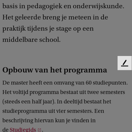
basis in pedagogiek en onderwijskunde.
Het geleerde breng je meteen in de
praktijk tijdens je stage op een
middelbare school.
F
Opbouw van het programma
e
e
De master heeft een omvang van 60 studiepunten.
d
Het voltijd programma bestaat uit twee semesters
b
a
(steeds een half jaar). In deeltijd bestaat het
c
studieprogramma uit vier semesters. Een
k
beschrijving hiervan kun je vinden in
de
Studiegids
.