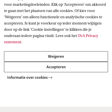
november (februaristart) een e-mail te sturen
voor marketingdoeleinden. Klik op ‘Accepteren’ om akkoord
naar
stagebureau-lerarenopleidingen-vu-
te gaan met het plaatsen van alle cookies. Of kies voor
‘Weigeren’ om alleen functionele en analytische cookies te
uva@uva.nl
. Na deze datum is het niet mogelijk
accepteren. Je kunt je voorkeur op ieder moment wijzigen
om een verzoek voor een eigen stageplek in te
door op de link ‘Cookie instellingen’ te klikken die je
dienen en word je sowieso op één van onze
onderaan iedere pagina vindt. Lees ook het
UvA Privacy
opleidingsscholen geplaatst.
statement
.
Weigeren
De UvA werkt bewust samen met eigen
opleidingsscholen. Deze scholen zijn namelijk
Accepteren
medeverantwoordelijk voor het programma en
Informatie over cookies
streven, met hun specifieke kennis van het
onderwijs, naar een goede afstemming van theorie
en praktijk. De schoolbegeleiders en
schoolopleiders op deze scholen zijn getraind door