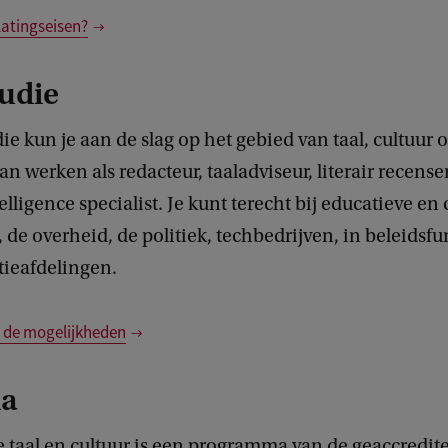
latingseisen?
tudie
ie kun je aan de slag op het gebied van taal, cultuur o
an werken als redacteur, taaladviseur, literair recensen
elligence specialist. Je kunt terecht bij educatieve en 
, de overheid, de politiek, techbedrijven, in beleidsfu
ieafdelingen.
 de mogelijkheden
ma
 taal en cultuur is een programma van de geaccredit