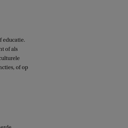
f educatie.
t of als
culturele
ncties, of op
eerde