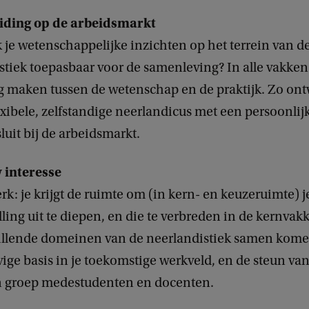
iding op de arbeidsmarkt
je wetenschappelijke inzichten op het terrein van d
stiek toepasbaar voor de samenleving? In alle vakken
ag maken tussen de wetenschap en de praktijk. Zo ontw
exibele, zelfstandige neerlandicus met een persoonlijk
luit bij de arbeidsmarkt.
 interesse
rk: je krijgt de ruimte om (in kern- en keuzeruimte) j
lling uit te diepen, en die te verbreden in de kernva
illende domeinen van de neerlandistiek samen komen
vige basis in je toekomstige werkveld, en de steun va
n groep medestudenten en docenten.