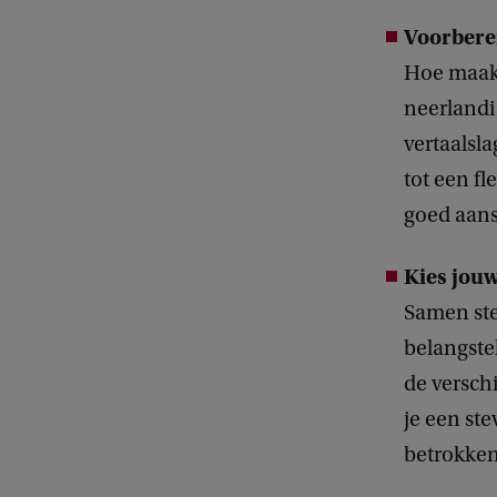
Voorbere
Hoe maak 
neerlandi
vertaalsl
tot een fl
goed aans
Kies jouw
Samen ste
belangste
de versch
je een ste
betrokke