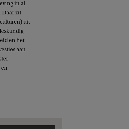
ving in al
 Daar zit
culturen) uit
 deskundig
eid en het
westies aan
ster
e en