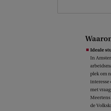
Waarom
Ideale s
In Amsterd
arbeidsma
plek om na
interesse 
met vraag
Meertens 
de Volksk