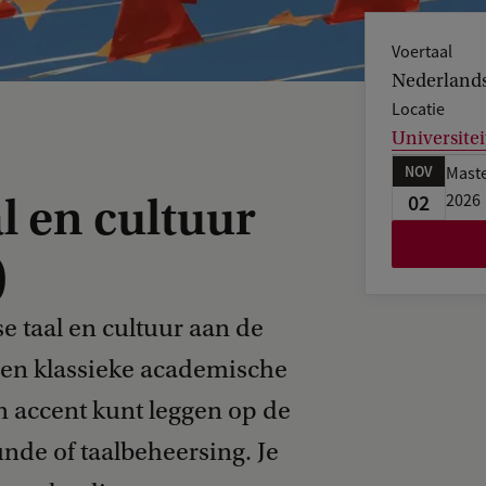
Voertaal
Nederland
Locatie
Universitei
NOV
Maste
02
l en cultuur
2026
)
 taal en cultuur aan de
een klassieke academische
n accent kunt leggen op de
nde of taalbeheersing. Je