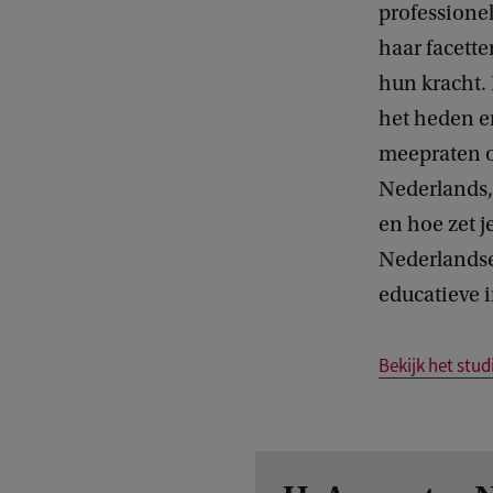
professione
haar facette
hun kracht. 
het heden e
meepraten o
Nederlands, 
en hoe zet 
Nederlandse 
educatieve i
Bekijk het st