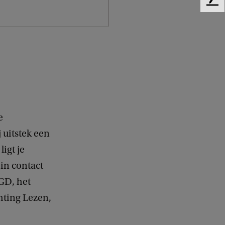
F
e
e
d
b
a
c
k
e
 uitstek een
igt je
 in contact
GGD, het
chting Lezen,