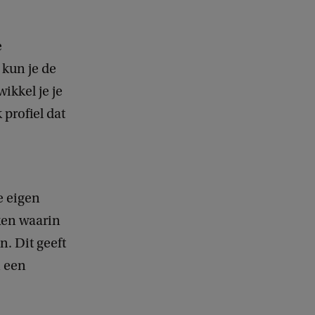
e
 kun je de
ikkel je je
 profiel dat
e eigen
kken waarin
. Dit geeft
n een