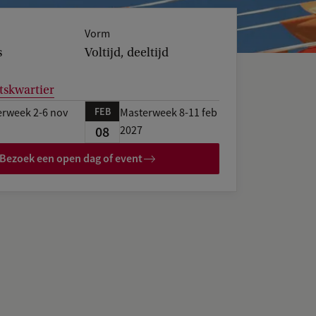
Vorm
s
Voltijd, deeltijd
tskwartier
FEB
rweek 2-6 nov
Masterweek 8-11 feb
08
2027
Bezoek een open dag of event